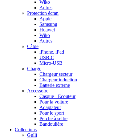
Wiko
Autres
Protection écran
Apple
Samsung
Huawei
Wiko
Autres
Câble
iPhone, iPad
USB-C
Micro-USB
Charge
Chargeur secteur
Chargeur induction
Batterie externe
Accessoire
Casque - Ecouteur
Pour la voiture
Adaptateur
Pour le sport
Perche à selfie
Bandoulière
Collections
Gulli