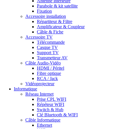
Antenne intérieure
Parabole & kit satellite
Fixation
Accessoire installation
Répartiteur & Filtre
Amplificateur & Coupleur
Câble & Fiche
Accessoire TV
Télécommande
Casque TV
Support TV
Transmetteur AV
Câble Audio-Vidéo
HDMI / Péritel
Fibre optique
RCA / Jack
Vidéoprojecteur
Informatique
Réseau Internet
Prise CPL WIFI
Répéteur WIFI
Switch & Hub
Clé Bluetooth & WIFI
Câble Informatique
Ethernet