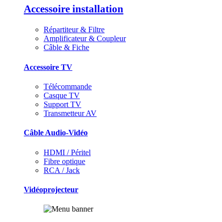
Accessoire installation
Répartiteur & Filtre
Amplificateur & Coupleur
Câble & Fiche
Accessoire TV
Télécommande
Casque TV
Support TV
Transmetteur AV
Câble Audio-Vidéo
HDMI / Péritel
Fibre optique
RCA / Jack
Vidéoprojecteur