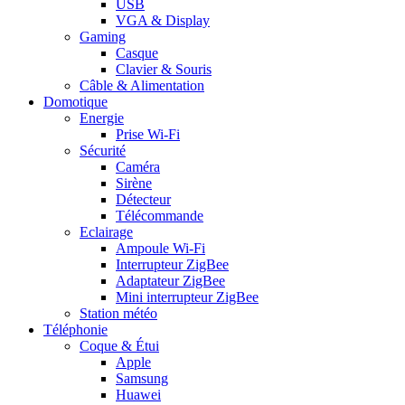
USB
VGA & Display
Gaming
Casque
Clavier & Souris
Câble & Alimentation
Domotique
Energie
Prise Wi-Fi
Sécurité
Caméra
Sirène
Détecteur
Télécommande
Eclairage
Ampoule Wi-Fi
Interrupteur ZigBee
Adaptateur ZigBee
Mini interrupteur ZigBee
Station météo
Téléphonie
Coque & Étui
Apple
Samsung
Huawei