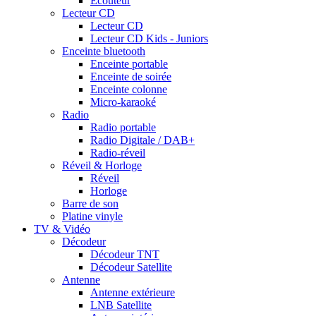
Ecouteur
Lecteur CD
Lecteur CD
Lecteur CD Kids - Juniors
Enceinte bluetooth
Enceinte portable
Enceinte de soirée
Enceinte colonne
Micro-karaoké
Radio
Radio portable
Radio Digitale / DAB+
Radio-réveil
Réveil & Horloge
Réveil
Horloge
Barre de son
Platine vinyle
TV & Vidéo
Décodeur
Décodeur TNT
Décodeur Satellite
Antenne
Antenne extérieure
LNB Satellite