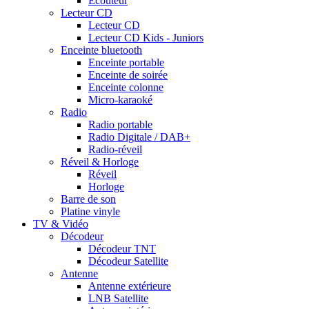
Ecouteur
Lecteur CD
Lecteur CD
Lecteur CD Kids - Juniors
Enceinte bluetooth
Enceinte portable
Enceinte de soirée
Enceinte colonne
Micro-karaoké
Radio
Radio portable
Radio Digitale / DAB+
Radio-réveil
Réveil & Horloge
Réveil
Horloge
Barre de son
Platine vinyle
TV & Vidéo
Décodeur
Décodeur TNT
Décodeur Satellite
Antenne
Antenne extérieure
LNB Satellite