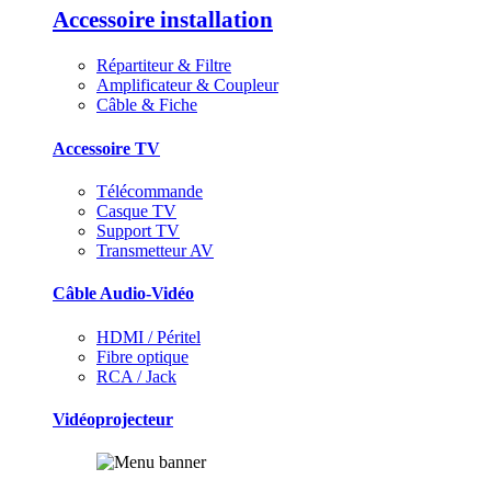
Accessoire installation
Répartiteur & Filtre
Amplificateur & Coupleur
Câble & Fiche
Accessoire TV
Télécommande
Casque TV
Support TV
Transmetteur AV
Câble Audio-Vidéo
HDMI / Péritel
Fibre optique
RCA / Jack
Vidéoprojecteur