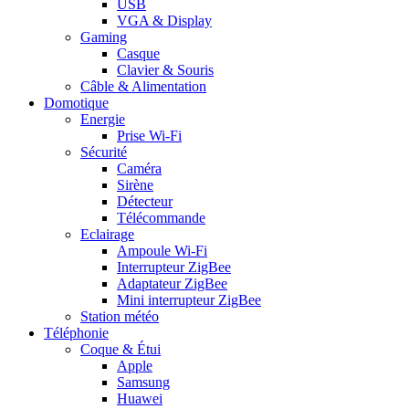
USB
VGA & Display
Gaming
Casque
Clavier & Souris
Câble & Alimentation
Domotique
Energie
Prise Wi-Fi
Sécurité
Caméra
Sirène
Détecteur
Télécommande
Eclairage
Ampoule Wi-Fi
Interrupteur ZigBee
Adaptateur ZigBee
Mini interrupteur ZigBee
Station météo
Téléphonie
Coque & Étui
Apple
Samsung
Huawei