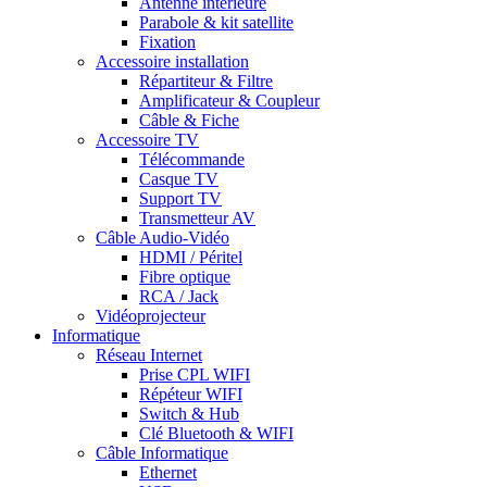
Antenne intérieure
Parabole & kit satellite
Fixation
Accessoire installation
Répartiteur & Filtre
Amplificateur & Coupleur
Câble & Fiche
Accessoire TV
Télécommande
Casque TV
Support TV
Transmetteur AV
Câble Audio-Vidéo
HDMI / Péritel
Fibre optique
RCA / Jack
Vidéoprojecteur
Informatique
Réseau Internet
Prise CPL WIFI
Répéteur WIFI
Switch & Hub
Clé Bluetooth & WIFI
Câble Informatique
Ethernet