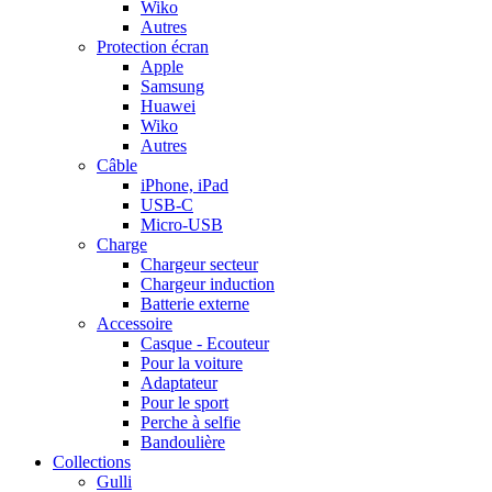
Wiko
Autres
Protection écran
Apple
Samsung
Huawei
Wiko
Autres
Câble
iPhone, iPad
USB-C
Micro-USB
Charge
Chargeur secteur
Chargeur induction
Batterie externe
Accessoire
Casque - Ecouteur
Pour la voiture
Adaptateur
Pour le sport
Perche à selfie
Bandoulière
Collections
Gulli