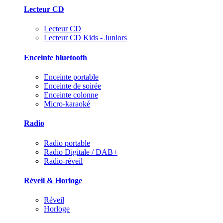
Lecteur CD
Lecteur CD
Lecteur CD Kids - Juniors
Enceinte bluetooth
Enceinte portable
Enceinte de soirée
Enceinte colonne
Micro-karaoké
Radio
Radio portable
Radio Digitale / DAB+
Radio-réveil
Réveil & Horloge
Réveil
Horloge