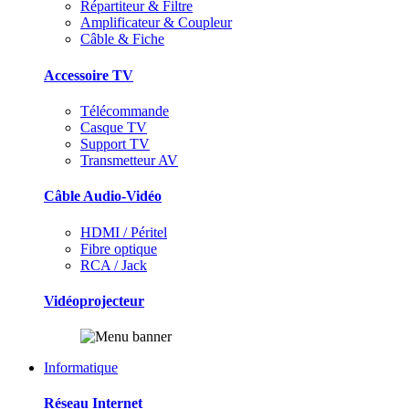
Répartiteur & Filtre
Amplificateur & Coupleur
Câble & Fiche
Accessoire TV
Télécommande
Casque TV
Support TV
Transmetteur AV
Câble Audio-Vidéo
HDMI / Péritel
Fibre optique
RCA / Jack
Vidéoprojecteur
Informatique
Réseau Internet