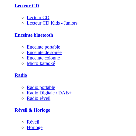
Lecteur CD
Lecteur CD
Lecteur CD Kids - Juniors
Enceinte bluetooth
Enceinte portable
Enceinte de soirée
Enceinte colonne
Micro-karaoké
Radio
Radio portable
Radio Digitale / DAB+
Radio-réveil
Réveil & Horloge
Réveil
Horloge