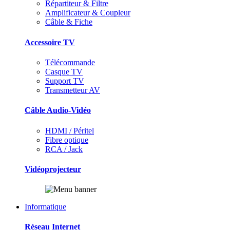
Répartiteur & Filtre
Amplificateur & Coupleur
Câble & Fiche
Accessoire TV
Télécommande
Casque TV
Support TV
Transmetteur AV
Câble Audio-Vidéo
HDMI / Péritel
Fibre optique
RCA / Jack
Vidéoprojecteur
Informatique
Réseau Internet