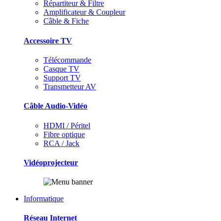
Répartiteur & Filtre
Amplificateur & Coupleur
Câble & Fiche
Accessoire TV
Télécommande
Casque TV
Support TV
Transmetteur AV
Câble Audio-Vidéo
HDMI / Péritel
Fibre optique
RCA / Jack
Vidéoprojecteur
Informatique
Réseau Internet