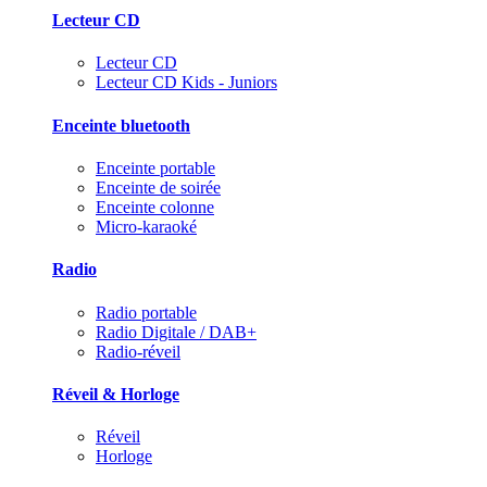
Lecteur CD
Lecteur CD
Lecteur CD Kids - Juniors
Enceinte bluetooth
Enceinte portable
Enceinte de soirée
Enceinte colonne
Micro-karaoké
Radio
Radio portable
Radio Digitale / DAB+
Radio-réveil
Réveil & Horloge
Réveil
Horloge