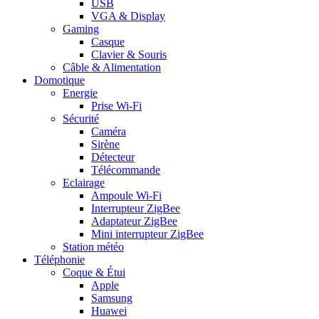
USB
VGA & Display
Gaming
Casque
Clavier & Souris
Câble & Alimentation
Domotique
Energie
Prise Wi-Fi
Sécurité
Caméra
Sirène
Détecteur
Télécommande
Eclairage
Ampoule Wi-Fi
Interrupteur ZigBee
Adaptateur ZigBee
Mini interrupteur ZigBee
Station météo
Téléphonie
Coque & Étui
Apple
Samsung
Huawei