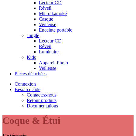
Lecteur CD
Réveil
Micro karaoké
Casque
Veilleuse
Enceinte portable
Jungle
Lecteur CD
Réveil
Luminaire
Kids
Appareil Photo
Veilleuse
Pièces détachées
Connexion
Besoin d'aide
Contactez-nous
Retour produits
Documentations
Coque & Étui
Catégorie