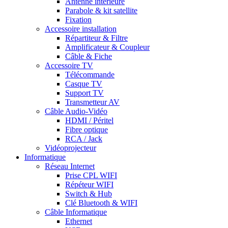
Antenne intérieure
Parabole & kit satellite
Fixation
Accessoire installation
Répartiteur & Filtre
Amplificateur & Coupleur
Câble & Fiche
Accessoire TV
Télécommande
Casque TV
Support TV
Transmetteur AV
Câble Audio-Vidéo
HDMI / Péritel
Fibre optique
RCA / Jack
Vidéoprojecteur
Informatique
Réseau Internet
Prise CPL WIFI
Répéteur WIFI
Switch & Hub
Clé Bluetooth & WIFI
Câble Informatique
Ethernet