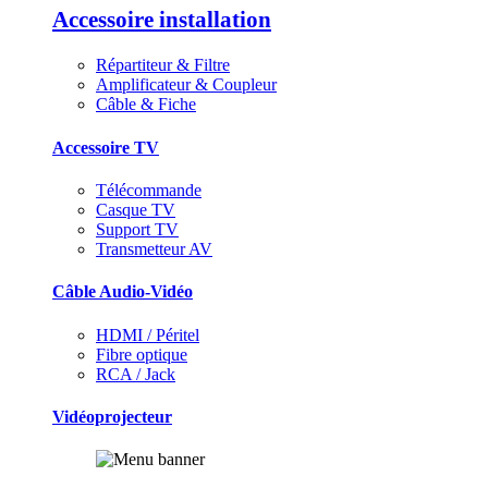
Accessoire installation
Répartiteur & Filtre
Amplificateur & Coupleur
Câble & Fiche
Accessoire TV
Télécommande
Casque TV
Support TV
Transmetteur AV
Câble Audio-Vidéo
HDMI / Péritel
Fibre optique
RCA / Jack
Vidéoprojecteur