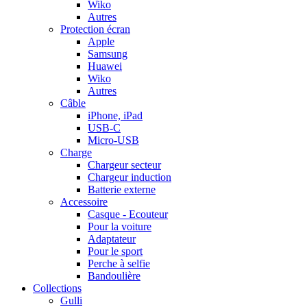
Wiko
Autres
Protection écran
Apple
Samsung
Huawei
Wiko
Autres
Câble
iPhone, iPad
USB-C
Micro-USB
Charge
Chargeur secteur
Chargeur induction
Batterie externe
Accessoire
Casque - Ecouteur
Pour la voiture
Adaptateur
Pour le sport
Perche à selfie
Bandoulière
Collections
Gulli