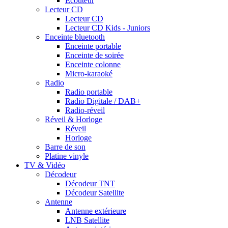
Ecouteur
Lecteur CD
Lecteur CD
Lecteur CD Kids - Juniors
Enceinte bluetooth
Enceinte portable
Enceinte de soirée
Enceinte colonne
Micro-karaoké
Radio
Radio portable
Radio Digitale / DAB+
Radio-réveil
Réveil & Horloge
Réveil
Horloge
Barre de son
Platine vinyle
TV & Vidéo
Décodeur
Décodeur TNT
Décodeur Satellite
Antenne
Antenne extérieure
LNB Satellite