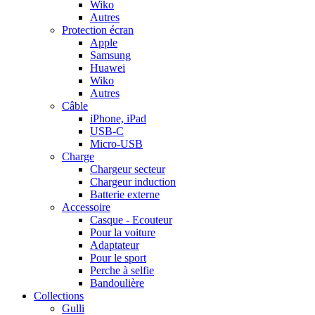
Wiko
Autres
Protection écran
Apple
Samsung
Huawei
Wiko
Autres
Câble
iPhone, iPad
USB-C
Micro-USB
Charge
Chargeur secteur
Chargeur induction
Batterie externe
Accessoire
Casque - Ecouteur
Pour la voiture
Adaptateur
Pour le sport
Perche à selfie
Bandoulière
Collections
Gulli