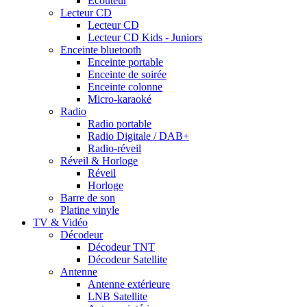
Ecouteur
Lecteur CD
Lecteur CD
Lecteur CD Kids - Juniors
Enceinte bluetooth
Enceinte portable
Enceinte de soirée
Enceinte colonne
Micro-karaoké
Radio
Radio portable
Radio Digitale / DAB+
Radio-réveil
Réveil & Horloge
Réveil
Horloge
Barre de son
Platine vinyle
TV & Vidéo
Décodeur
Décodeur TNT
Décodeur Satellite
Antenne
Antenne extérieure
LNB Satellite