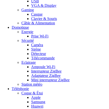
USB
VGA & Display
Gaming
Casque
Clavier & Souris
Câble & Alimentation
Domotique
Energie
Prise Wi-Fi
Sécurité
Caméra
Sirène
Détecteur
Télécommande
Eclairage
Ampoule Wi-Fi
Interrupteur ZigBee
Adaptateur ZigBee
Mini interrupteur ZigBee
Station météo
Téléphonie
Coque & Étui
Apple
Samsung
Huawei