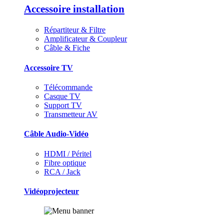
Accessoire installation
Répartiteur & Filtre
Amplificateur & Coupleur
Câble & Fiche
Accessoire TV
Télécommande
Casque TV
Support TV
Transmetteur AV
Câble Audio-Vidéo
HDMI / Péritel
Fibre optique
RCA / Jack
Vidéoprojecteur