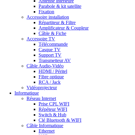
Antenne intérieure
Parabole & kit satellite
Fixation
Accessoire installation
Répartiteur & Filtre
Amplificateur & Coupleur
Câble & Fiche
Accessoire TV
Télécommande
Casque TV
Support TV
Transmetteur AV
Câble Audio-Vidéo
HDMI / Péritel
Fibre optique
RCA / Jack
Vidéoprojecteur
Informatique
Réseau Internet
Prise CPL WIFI
Répéteur WIFI
Switch & Hub
Clé Bluetooth & WIFI
Câble Informatique
Ethernet