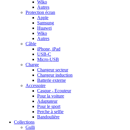
Wiko
Autres
Protection écran
Apple
Samsung
Huawei
Wiko
Autres
Câble
iPhone, iPad
USB-C
Micro-USB
Charge
Chargeur secteur
Chargeur induction
Batterie externe
Accessoire
Casque - Ecouteur
Pour la voiture
Adaptateur
Pour le sport
Perche à selfie
Bandoulière
Collections
Gulli