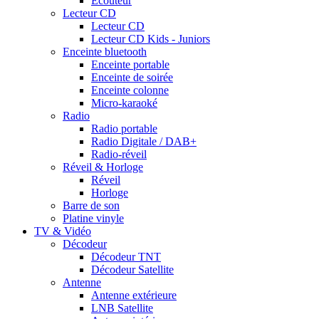
Ecouteur
Lecteur CD
Lecteur CD
Lecteur CD Kids - Juniors
Enceinte bluetooth
Enceinte portable
Enceinte de soirée
Enceinte colonne
Micro-karaoké
Radio
Radio portable
Radio Digitale / DAB+
Radio-réveil
Réveil & Horloge
Réveil
Horloge
Barre de son
Platine vinyle
TV & Vidéo
Décodeur
Décodeur TNT
Décodeur Satellite
Antenne
Antenne extérieure
LNB Satellite