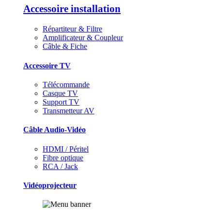
Accessoire installation
Répartiteur & Filtre
Amplificateur & Coupleur
Câble & Fiche
Accessoire TV
Télécommande
Casque TV
Support TV
Transmetteur AV
Câble Audio-Vidéo
HDMI / Péritel
Fibre optique
RCA / Jack
Vidéoprojecteur