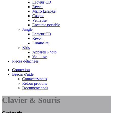
Lecteur CD
Réveil
Micro karaoké
Casque
Veilleuse
Enceinte portable
Jungle
Lecteur CD
Réveil
Luminaire
Kids
Appareil Photo
Veilleuse
Pièces détachées
Connexion
Besoin d'aide
Contactez-nous
Retour produits
Documentations
Clavier & Souris
Catégorie