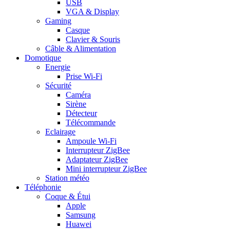
USB
VGA & Display
Gaming
Casque
Clavier & Souris
Câble & Alimentation
Domotique
Energie
Prise Wi-Fi
Sécurité
Caméra
Sirène
Détecteur
Télécommande
Eclairage
Ampoule Wi-Fi
Interrupteur ZigBee
Adaptateur ZigBee
Mini interrupteur ZigBee
Station météo
Téléphonie
Coque & Étui
Apple
Samsung
Huawei