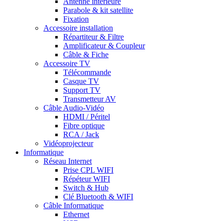
Antenne intérieure
Parabole & kit satellite
Fixation
Accessoire installation
Répartiteur & Filtre
Amplificateur & Coupleur
Câble & Fiche
Accessoire TV
Télécommande
Casque TV
Support TV
Transmetteur AV
Câble Audio-Vidéo
HDMI / Péritel
Fibre optique
RCA / Jack
Vidéoprojecteur
Informatique
Réseau Internet
Prise CPL WIFI
Répéteur WIFI
Switch & Hub
Clé Bluetooth & WIFI
Câble Informatique
Ethernet