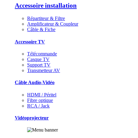
Accessoire installation
Répartiteur & Filtre
Amplificateur & Coupleur
Câble & Fiche
Accessoire TV
Télécommande
Casque TV
Support TV
Transmetteur AV
Câble Audio-Vidéo
HDMI / Péritel
Fibre optique
RCA / Jack
Vidéoprojecteur