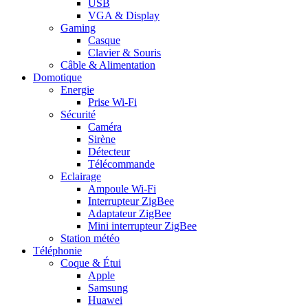
USB
VGA & Display
Gaming
Casque
Clavier & Souris
Câble & Alimentation
Domotique
Energie
Prise Wi-Fi
Sécurité
Caméra
Sirène
Détecteur
Télécommande
Eclairage
Ampoule Wi-Fi
Interrupteur ZigBee
Adaptateur ZigBee
Mini interrupteur ZigBee
Station météo
Téléphonie
Coque & Étui
Apple
Samsung
Huawei