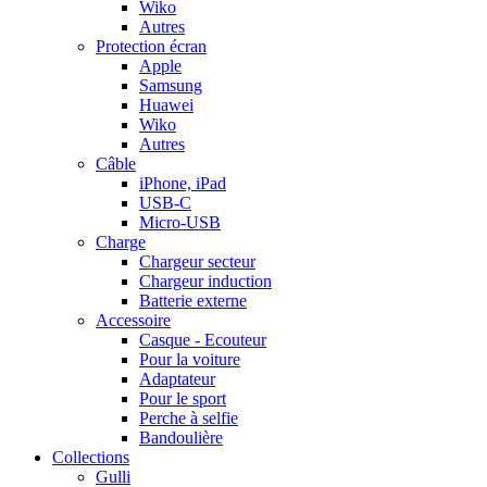
Wiko
Autres
Protection écran
Apple
Samsung
Huawei
Wiko
Autres
Câble
iPhone, iPad
USB-C
Micro-USB
Charge
Chargeur secteur
Chargeur induction
Batterie externe
Accessoire
Casque - Ecouteur
Pour la voiture
Adaptateur
Pour le sport
Perche à selfie
Bandoulière
Collections
Gulli