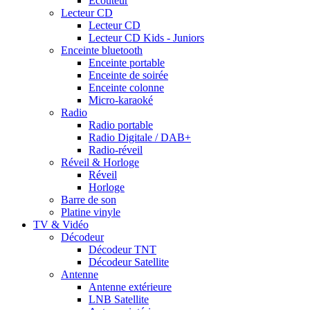
Ecouteur
Lecteur CD
Lecteur CD
Lecteur CD Kids - Juniors
Enceinte bluetooth
Enceinte portable
Enceinte de soirée
Enceinte colonne
Micro-karaoké
Radio
Radio portable
Radio Digitale / DAB+
Radio-réveil
Réveil & Horloge
Réveil
Horloge
Barre de son
Platine vinyle
TV & Vidéo
Décodeur
Décodeur TNT
Décodeur Satellite
Antenne
Antenne extérieure
LNB Satellite