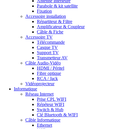
Antenne intérieure
Parabole & kit satellite
Fixation
Accessoire installation
Répartiteur & Filtre
Amplificateur & Coupleur
Câble & Fiche
Accessoire TV
Télécommande
Casque TV
Support TV
Transmetteur AV
Câble Audio-Vidéo
HDMI / Péritel
Fibre optique
RCA / Jack
Vidéoprojecteur
Informatique
Réseau Internet
Prise CPL WIFI
Répéteur WIFI
Switch & Hub
Clé Bluetooth & WIFI
Câble Informatique
Ethernet