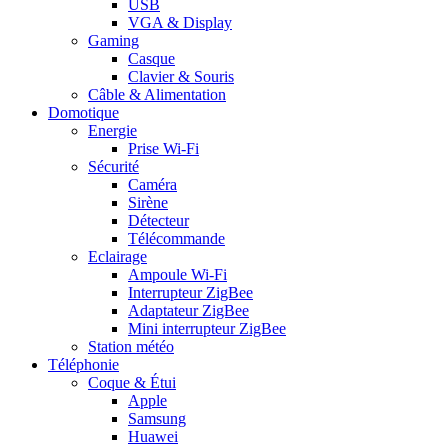
USB
VGA & Display
Gaming
Casque
Clavier & Souris
Câble & Alimentation
Domotique
Energie
Prise Wi-Fi
Sécurité
Caméra
Sirène
Détecteur
Télécommande
Eclairage
Ampoule Wi-Fi
Interrupteur ZigBee
Adaptateur ZigBee
Mini interrupteur ZigBee
Station météo
Téléphonie
Coque & Étui
Apple
Samsung
Huawei