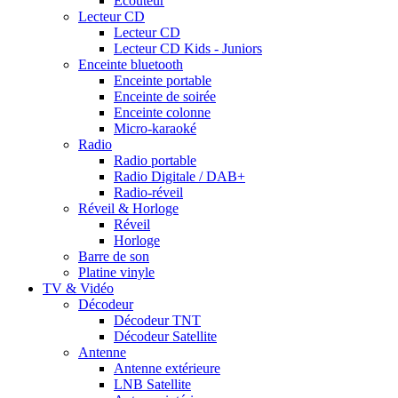
Ecouteur
Lecteur CD
Lecteur CD
Lecteur CD Kids - Juniors
Enceinte bluetooth
Enceinte portable
Enceinte de soirée
Enceinte colonne
Micro-karaoké
Radio
Radio portable
Radio Digitale / DAB+
Radio-réveil
Réveil & Horloge
Réveil
Horloge
Barre de son
Platine vinyle
TV & Vidéo
Décodeur
Décodeur TNT
Décodeur Satellite
Antenne
Antenne extérieure
LNB Satellite