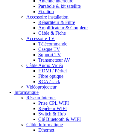
Antenne intérieure
Parabole & kit satellite
Fixation
Accessoire installation
Répartiteur & Filtre
Amplificateur & Coupleur
Câble & Fiche
Accessoire TV
Télécommande
Casque TV
Support TV
Transmetteur AV
Câble Audio-Vidéo
HDMI / Péritel
Fibre optique
RCA / Jack
Vidéoprojecteur
Informatique
Réseau Internet
Prise CPL WIFI
Répéteur WIFI
Switch & Hub
Clé Bluetooth & WIFI
Câble Informatique
Ethernet