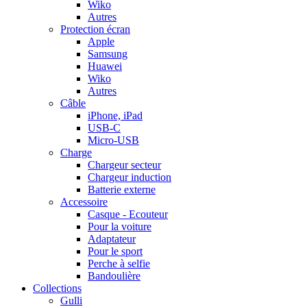
Wiko
Autres
Protection écran
Apple
Samsung
Huawei
Wiko
Autres
Câble
iPhone, iPad
USB-C
Micro-USB
Charge
Chargeur secteur
Chargeur induction
Batterie externe
Accessoire
Casque - Ecouteur
Pour la voiture
Adaptateur
Pour le sport
Perche à selfie
Bandoulière
Collections
Gulli