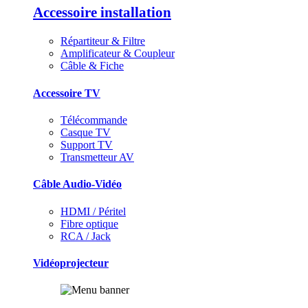
Accessoire installation
Répartiteur & Filtre
Amplificateur & Coupleur
Câble & Fiche
Accessoire TV
Télécommande
Casque TV
Support TV
Transmetteur AV
Câble Audio-Vidéo
HDMI / Péritel
Fibre optique
RCA / Jack
Vidéoprojecteur