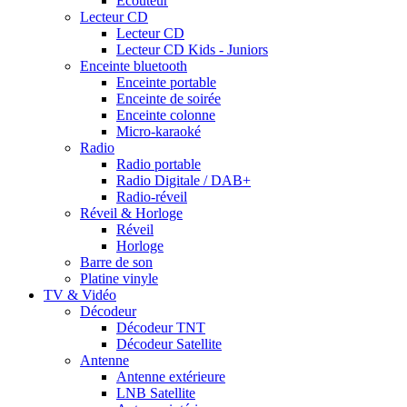
Ecouteur
Lecteur CD
Lecteur CD
Lecteur CD Kids - Juniors
Enceinte bluetooth
Enceinte portable
Enceinte de soirée
Enceinte colonne
Micro-karaoké
Radio
Radio portable
Radio Digitale / DAB+
Radio-réveil
Réveil & Horloge
Réveil
Horloge
Barre de son
Platine vinyle
TV & Vidéo
Décodeur
Décodeur TNT
Décodeur Satellite
Antenne
Antenne extérieure
LNB Satellite