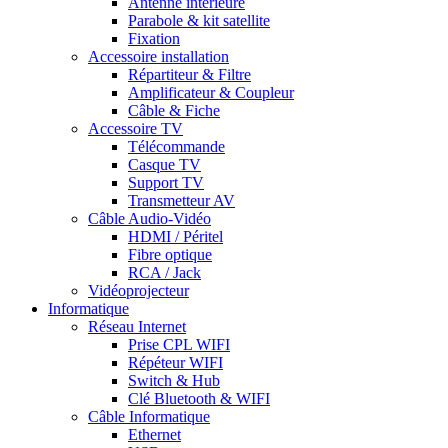
Antenne intérieure
Parabole & kit satellite
Fixation
Accessoire installation
Répartiteur & Filtre
Amplificateur & Coupleur
Câble & Fiche
Accessoire TV
Télécommande
Casque TV
Support TV
Transmetteur AV
Câble Audio-Vidéo
HDMI / Péritel
Fibre optique
RCA / Jack
Vidéoprojecteur
Informatique
Réseau Internet
Prise CPL WIFI
Répéteur WIFI
Switch & Hub
Clé Bluetooth & WIFI
Câble Informatique
Ethernet