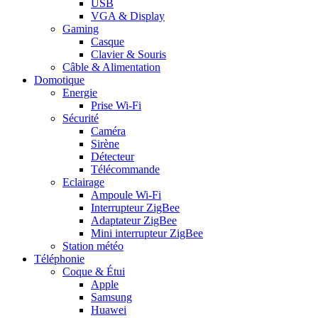
USB
VGA & Display
Gaming
Casque
Clavier & Souris
Câble & Alimentation
Domotique
Energie
Prise Wi-Fi
Sécurité
Caméra
Sirène
Détecteur
Télécommande
Eclairage
Ampoule Wi-Fi
Interrupteur ZigBee
Adaptateur ZigBee
Mini interrupteur ZigBee
Station météo
Téléphonie
Coque & Étui
Apple
Samsung
Huawei