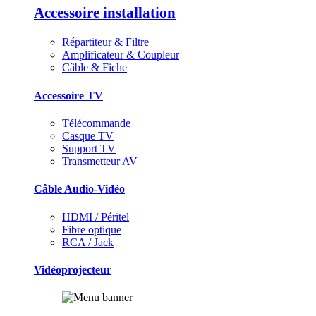
Accessoire installation
Répartiteur & Filtre
Amplificateur & Coupleur
Câble & Fiche
Accessoire TV
Télécommande
Casque TV
Support TV
Transmetteur AV
Câble Audio-Vidéo
HDMI / Péritel
Fibre optique
RCA / Jack
Vidéoprojecteur