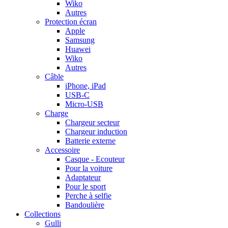
Wiko
Autres
Protection écran
Apple
Samsung
Huawei
Wiko
Autres
Câble
iPhone, iPad
USB-C
Micro-USB
Charge
Chargeur secteur
Chargeur induction
Batterie externe
Accessoire
Casque - Ecouteur
Pour la voiture
Adaptateur
Pour le sport
Perche à selfie
Bandoulière
Collections
Gulli