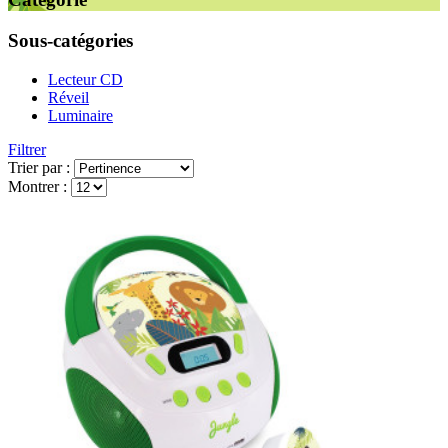
Sous-catégories
Lecteur CD
Réveil
Luminaire
Filtrer
Trier par :
Montrer :