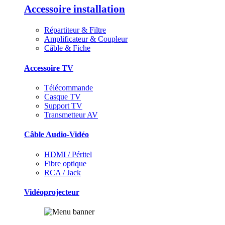
Accessoire installation
Répartiteur & Filtre
Amplificateur & Coupleur
Câble & Fiche
Accessoire TV
Télécommande
Casque TV
Support TV
Transmetteur AV
Câble Audio-Vidéo
HDMI / Péritel
Fibre optique
RCA / Jack
Vidéoprojecteur