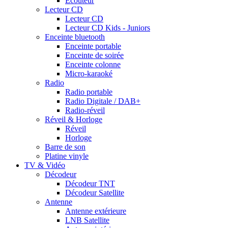
Ecouteur
Lecteur CD
Lecteur CD
Lecteur CD Kids - Juniors
Enceinte bluetooth
Enceinte portable
Enceinte de soirée
Enceinte colonne
Micro-karaoké
Radio
Radio portable
Radio Digitale / DAB+
Radio-réveil
Réveil & Horloge
Réveil
Horloge
Barre de son
Platine vinyle
TV & Vidéo
Décodeur
Décodeur TNT
Décodeur Satellite
Antenne
Antenne extérieure
LNB Satellite