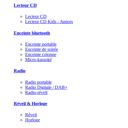
Lecteur CD
Lecteur CD
Lecteur CD Kids - Juniors
Enceinte bluetooth
Enceinte portable
Enceinte de soirée
Enceinte colonne
Micro-karaoké
Radio
Radio portable
Radio Digitale / DAB+
Radio-réveil
Réveil & Horloge
Réveil
Horloge