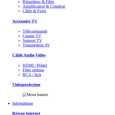
Répartiteur & Filtre
Amplificateur & Coupleur
Câble & Fiche
Accessoire TV
Télécommande
Casque TV
Support TV
Transmetteur AV
Câble Audio-Vidéo
HDMI / Péritel
Fibre optique
RCA / Jack
Vidéoprojecteur
Informatique
Réseau Internet