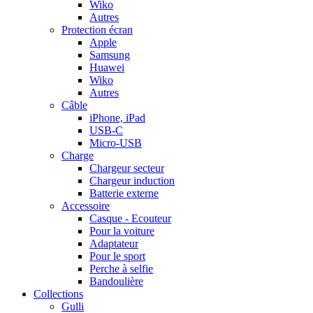
Wiko
Autres
Protection écran
Apple
Samsung
Huawei
Wiko
Autres
Câble
iPhone, iPad
USB-C
Micro-USB
Charge
Chargeur secteur
Chargeur induction
Batterie externe
Accessoire
Casque - Ecouteur
Pour la voiture
Adaptateur
Pour le sport
Perche à selfie
Bandoulière
Collections
Gulli