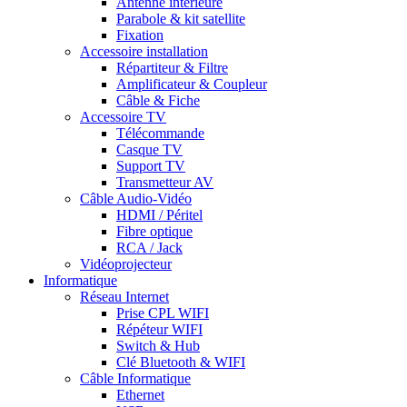
Antenne intérieure
Parabole & kit satellite
Fixation
Accessoire installation
Répartiteur & Filtre
Amplificateur & Coupleur
Câble & Fiche
Accessoire TV
Télécommande
Casque TV
Support TV
Transmetteur AV
Câble Audio-Vidéo
HDMI / Péritel
Fibre optique
RCA / Jack
Vidéoprojecteur
Informatique
Réseau Internet
Prise CPL WIFI
Répéteur WIFI
Switch & Hub
Clé Bluetooth & WIFI
Câble Informatique
Ethernet