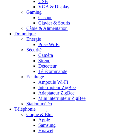
USB
VGA & Display
Gaming
Casque
Clavier & Souris
Câble & Alimentation
Domotique
Energie
Prise Wi-Fi
Sécurité
Caméra
Sirène
Détecteur
Télécommande
Eclairage
Ampoule Wi-Fi
Interrupteur ZigBee
Adaptateur ZigBee
Mini interrupteur ZigBee
Station météo
Téléphonie
Coque & Étui
Apple
Samsung
Huawei