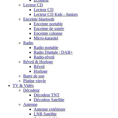
Ecouteur
Lecteur CD
Lecteur CD
Lecteur CD Kids - Juniors
Enceinte bluetooth
Enceinte portable
Enceinte de soirée
Enceinte colonne
Micro-karaoké
Radio
Radio portable
Radio Digitale / DAB+
Radio-réveil
Réveil & Horloge
Réveil
Horloge
Barre de son
Platine vinyle
TV & Vidéo
Décodeur
Décodeur TNT
Décodeur Satellite
Antenne
Antenne extérieure
LNB Satellite