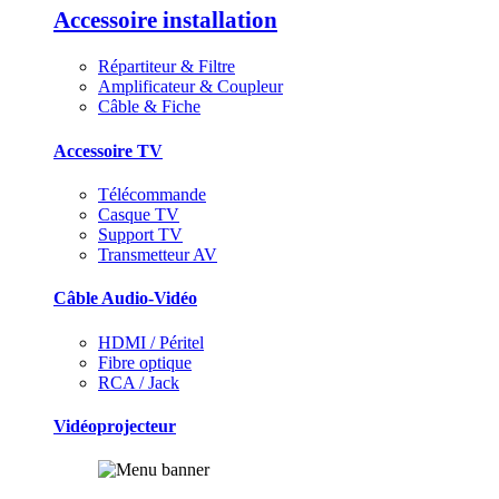
Accessoire installation
Répartiteur & Filtre
Amplificateur & Coupleur
Câble & Fiche
Accessoire TV
Télécommande
Casque TV
Support TV
Transmetteur AV
Câble Audio-Vidéo
HDMI / Péritel
Fibre optique
RCA / Jack
Vidéoprojecteur