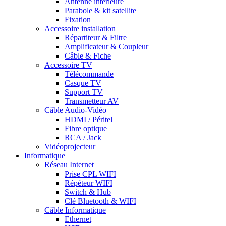
Antenne intérieure
Parabole & kit satellite
Fixation
Accessoire installation
Répartiteur & Filtre
Amplificateur & Coupleur
Câble & Fiche
Accessoire TV
Télécommande
Casque TV
Support TV
Transmetteur AV
Câble Audio-Vidéo
HDMI / Péritel
Fibre optique
RCA / Jack
Vidéoprojecteur
Informatique
Réseau Internet
Prise CPL WIFI
Répéteur WIFI
Switch & Hub
Clé Bluetooth & WIFI
Câble Informatique
Ethernet