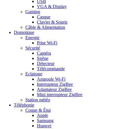
USB
VGA & Display
Gaming
Casque
Clavier & Souris
Câble & Alimentation
Domotique
Energie
Prise Wi-Fi
Sécurité
Caméra
Sirène
Détecteur
Télécommande
Eclairage
Ampoule Wi-Fi
Interrupteur ZigBee
Adaptateur ZigBee
Mini interrupteur ZigBee
Station météo
Téléphonie
Coque & Étui
Apple
Samsung
Huawei