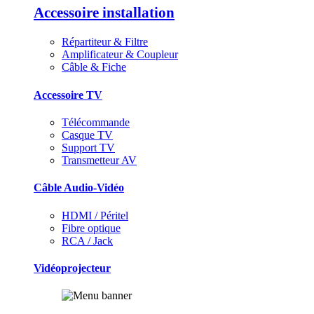
Accessoire installation
Répartiteur & Filtre
Amplificateur & Coupleur
Câble & Fiche
Accessoire TV
Télécommande
Casque TV
Support TV
Transmetteur AV
Câble Audio-Vidéo
HDMI / Péritel
Fibre optique
RCA / Jack
Vidéoprojecteur