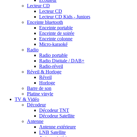
Ecouteur
Lecteur CD
Lecteur CD
Lecteur CD Kids - Juniors
Enceinte bluetooth
Enceinte portable
Enceinte de soirée
Enceinte colonne
Micro-karaoké
Radio
Radio portable
Radio Digitale / DAB+
Radio-réveil
Réveil & Horloge
Réveil
Horloge
Barre de son
Platine vinyle
TV & Vidéo
Décodeur
Décodeur TNT
Décodeur Satellite
Antenne
Antenne extérieure
LNB Satellite