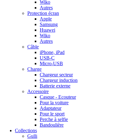
Wiko
Autres
Protection écran
Apple
Samsung
Huawei
Wiko
Autres
Câble
iPhone, iPad
USB-C
Micro-USB
Charge
Chargeur secteur
Chargeur induction
Batterie externe
Accessoire
Casque - Ecouteur
Pour la voiture
Adaptateur
Pour le sport
Perche à selfie
Bandoulière
Collections
Gulli