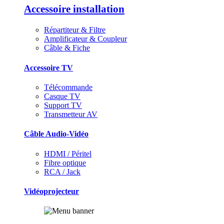
Accessoire installation
Répartiteur & Filtre
Amplificateur & Coupleur
Câble & Fiche
Accessoire TV
Télécommande
Casque TV
Support TV
Transmetteur AV
Câble Audio-Vidéo
HDMI / Péritel
Fibre optique
RCA / Jack
Vidéoprojecteur