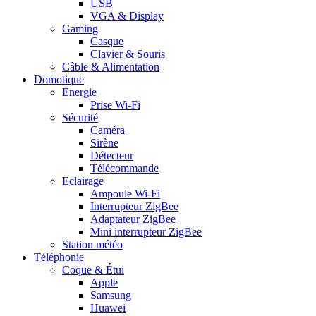
USB
VGA & Display
Gaming
Casque
Clavier & Souris
Câble & Alimentation
Domotique
Energie
Prise Wi-Fi
Sécurité
Caméra
Sirène
Détecteur
Télécommande
Eclairage
Ampoule Wi-Fi
Interrupteur ZigBee
Adaptateur ZigBee
Mini interrupteur ZigBee
Station météo
Téléphonie
Coque & Étui
Apple
Samsung
Huawei