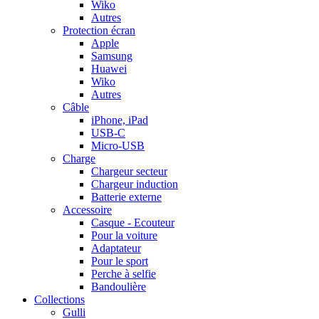
Wiko
Autres
Protection écran
Apple
Samsung
Huawei
Wiko
Autres
Câble
iPhone, iPad
USB-C
Micro-USB
Charge
Chargeur secteur
Chargeur induction
Batterie externe
Accessoire
Casque - Ecouteur
Pour la voiture
Adaptateur
Pour le sport
Perche à selfie
Bandoulière
Collections
Gulli