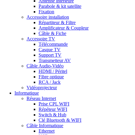
Antenne intérieure
Parabole & kit satellite
Fixation
Accessoire installation
Répartiteur & Filtre
Amplificateur & Coupleur
Câble & Fiche
Accessoire TV
Télécommande
Casque TV
Support TV
Transmetteur AV
Câble Audio-Vidéo
HDMI / Péritel
Fibre optique
RCA / Jack
Vidéoprojecteur
Informatique
Réseau Internet
Prise CPL WIFI
Répéteur WIFI
Switch & Hub
Clé Bluetooth & WIFI
Câble Informatique
Ethernet