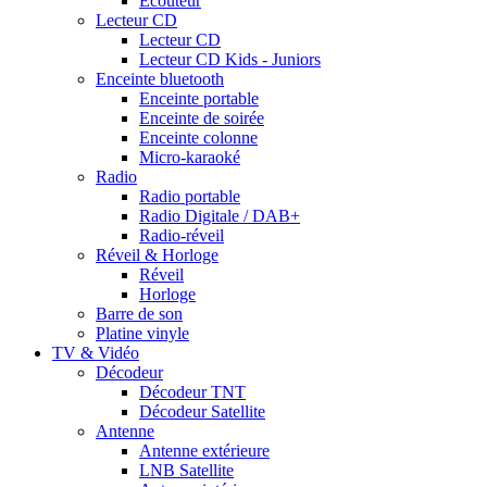
Ecouteur
Lecteur CD
Lecteur CD
Lecteur CD Kids - Juniors
Enceinte bluetooth
Enceinte portable
Enceinte de soirée
Enceinte colonne
Micro-karaoké
Radio
Radio portable
Radio Digitale / DAB+
Radio-réveil
Réveil & Horloge
Réveil
Horloge
Barre de son
Platine vinyle
TV & Vidéo
Décodeur
Décodeur TNT
Décodeur Satellite
Antenne
Antenne extérieure
LNB Satellite