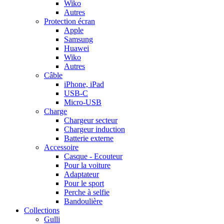
Wiko
Autres
Protection écran
Apple
Samsung
Huawei
Wiko
Autres
Câble
iPhone, iPad
USB-C
Micro-USB
Charge
Chargeur secteur
Chargeur induction
Batterie externe
Accessoire
Casque - Ecouteur
Pour la voiture
Adaptateur
Pour le sport
Perche à selfie
Bandoulière
Collections
Gulli