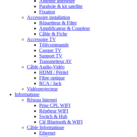
Antenne intérieure
Parabole & kit satellite
Fixation
Accessoire installation
Répartiteur & Filtre
Amplificateur & Coupleur
Câble & Fiche
Accessoire TV
Télécommande
Casque TV
Support TV
Transmetteur AV
Câble Audio-Vidéo
HDMI / Péritel
Fibre optique
RCA / Jack
Vidéoprojecteur
Informatique
Réseau Internet
Prise CPL WIFI
Répéteur WIFI
Switch & Hub
Clé Bluetooth & WIFI
Câble Informatique
Ethernet