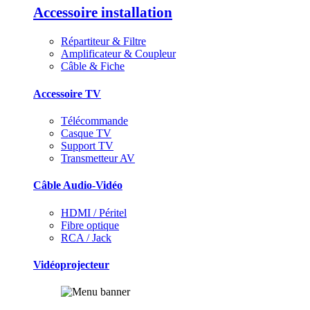
Accessoire installation
Répartiteur & Filtre
Amplificateur & Coupleur
Câble & Fiche
Accessoire TV
Télécommande
Casque TV
Support TV
Transmetteur AV
Câble Audio-Vidéo
HDMI / Péritel
Fibre optique
RCA / Jack
Vidéoprojecteur