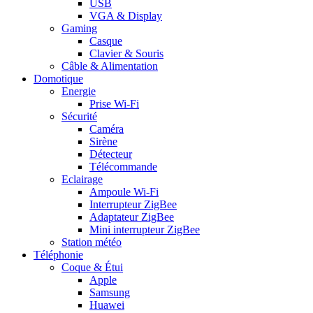
USB
VGA & Display
Gaming
Casque
Clavier & Souris
Câble & Alimentation
Domotique
Energie
Prise Wi-Fi
Sécurité
Caméra
Sirène
Détecteur
Télécommande
Eclairage
Ampoule Wi-Fi
Interrupteur ZigBee
Adaptateur ZigBee
Mini interrupteur ZigBee
Station météo
Téléphonie
Coque & Étui
Apple
Samsung
Huawei