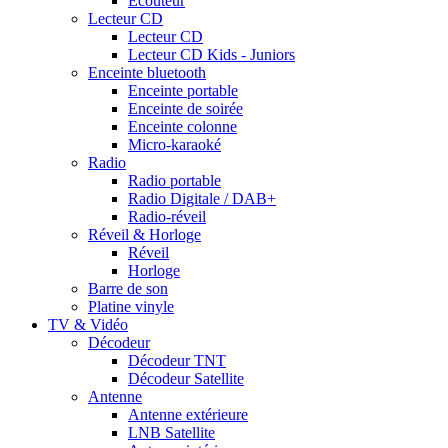
Ecouteur
Lecteur CD
Lecteur CD
Lecteur CD Kids - Juniors
Enceinte bluetooth
Enceinte portable
Enceinte de soirée
Enceinte colonne
Micro-karaoké
Radio
Radio portable
Radio Digitale / DAB+
Radio-réveil
Réveil & Horloge
Réveil
Horloge
Barre de son
Platine vinyle
TV & Vidéo
Décodeur
Décodeur TNT
Décodeur Satellite
Antenne
Antenne extérieure
LNB Satellite