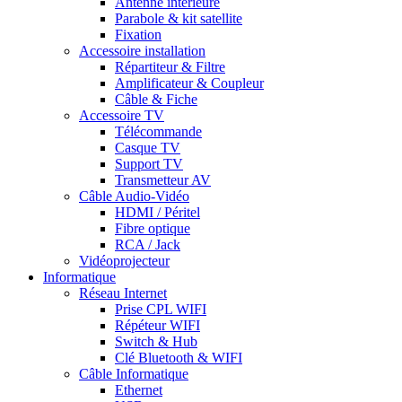
Antenne intérieure
Parabole & kit satellite
Fixation
Accessoire installation
Répartiteur & Filtre
Amplificateur & Coupleur
Câble & Fiche
Accessoire TV
Télécommande
Casque TV
Support TV
Transmetteur AV
Câble Audio-Vidéo
HDMI / Péritel
Fibre optique
RCA / Jack
Vidéoprojecteur
Informatique
Réseau Internet
Prise CPL WIFI
Répéteur WIFI
Switch & Hub
Clé Bluetooth & WIFI
Câble Informatique
Ethernet