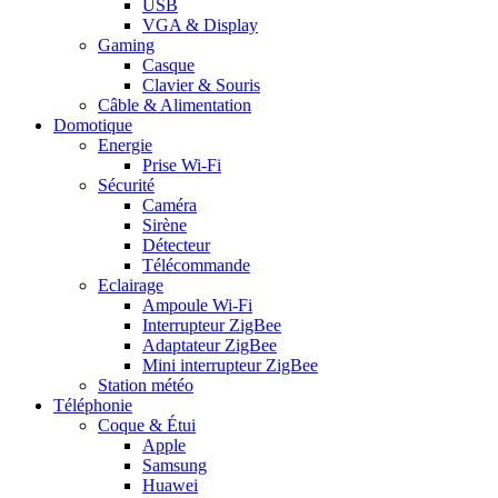
USB
VGA & Display
Gaming
Casque
Clavier & Souris
Câble & Alimentation
Domotique
Energie
Prise Wi-Fi
Sécurité
Caméra
Sirène
Détecteur
Télécommande
Eclairage
Ampoule Wi-Fi
Interrupteur ZigBee
Adaptateur ZigBee
Mini interrupteur ZigBee
Station météo
Téléphonie
Coque & Étui
Apple
Samsung
Huawei