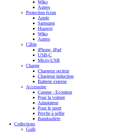
Wiko
Autres
Protection écran
Apple
Samsung
Huawei
Wiko
Autres
Câble
iPhone, iPad
USB-C
Micro-USB
Charge
Chargeur secteur
Chargeur induction
Batterie externe
Accessoire
Casque - Ecouteur
Pour la voiture
Adaptateur
Pour le sport
Perche à selfie
Bandoulière
Collections
Gulli