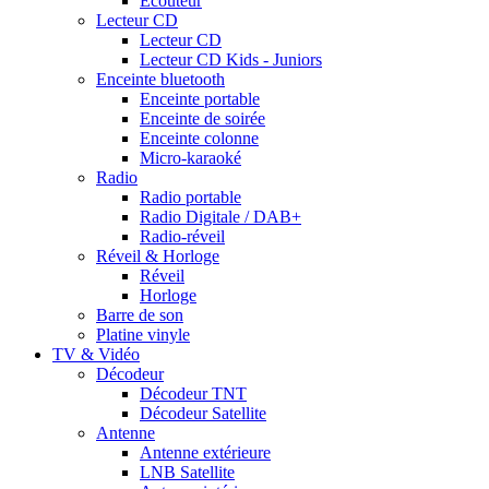
Ecouteur
Lecteur CD
Lecteur CD
Lecteur CD Kids - Juniors
Enceinte bluetooth
Enceinte portable
Enceinte de soirée
Enceinte colonne
Micro-karaoké
Radio
Radio portable
Radio Digitale / DAB+
Radio-réveil
Réveil & Horloge
Réveil
Horloge
Barre de son
Platine vinyle
TV & Vidéo
Décodeur
Décodeur TNT
Décodeur Satellite
Antenne
Antenne extérieure
LNB Satellite