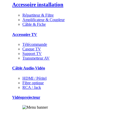
Accessoire installation
Répartiteur & Filtre
Amplificateur & Coupleur
Câble & Fiche
Accessoire TV
Télécommande
Casque TV
Support TV
Transmetteur AV
Câble Audio-Vidéo
HDMI / Péritel
Fibre optique
RCA / Jack
Vidéoprojecteur