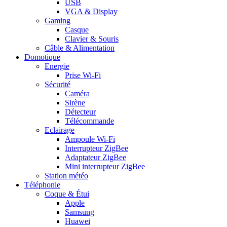
USB
VGA & Display
Gaming
Casque
Clavier & Souris
Câble & Alimentation
Domotique
Energie
Prise Wi-Fi
Sécurité
Caméra
Sirène
Détecteur
Télécommande
Eclairage
Ampoule Wi-Fi
Interrupteur ZigBee
Adaptateur ZigBee
Mini interrupteur ZigBee
Station météo
Téléphonie
Coque & Étui
Apple
Samsung
Huawei