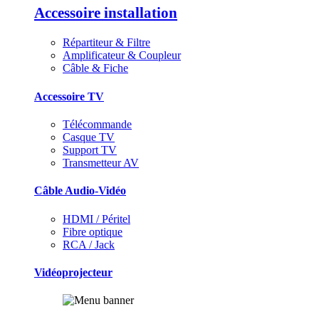
Accessoire installation
Répartiteur & Filtre
Amplificateur & Coupleur
Câble & Fiche
Accessoire TV
Télécommande
Casque TV
Support TV
Transmetteur AV
Câble Audio-Vidéo
HDMI / Péritel
Fibre optique
RCA / Jack
Vidéoprojecteur