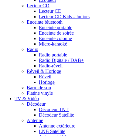
Ecouteur
Lecteur CD
Lecteur CD
Lecteur CD Kids - Juniors
Enceinte bluetooth
Enceinte portable
Enceinte de soirée
Enceinte colonne
Micro-karaoké
Radio
Radio portable
Radio Digitale / DAB+
Radio-réveil
Réveil & Horloge
Réveil
Horloge
Barre de son
Platine vinyle
TV & Vidéo
Décodeur
Décodeur TNT
Décodeur Satellite
Antenne
Antenne extérieure
LNB Satellite