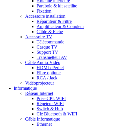
Antenne intérieure
Parabole & kit satellite
Fixation
Accessoire installation
Répartiteur & Filtre
Amplificateur & Coupleur
Câble & Fiche
Accessoire TV
Télécommande
Casque TV
Support TV
Transmetteur AV
Câble Audio-Vidéo
HDMI / Péritel
Fibre optique
RCA / Jack
Vidéoprojecteur
Informatique
Réseau Internet
Prise CPL WIFI
Répéteur WIFI
Switch & Hub
Clé Bluetooth & WIFI
Câble Informatique
Ethernet