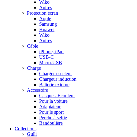
Wiko
Autres
Protection écran
Apple
Samsung
Huawei
Wiko
Autres
Câble
iPhone, iPad
USB-C
Micro-USB
Charge
Chargeur secteur
Chargeur induction
Batterie externe
Accessoire
Casque - Ecouteur
Pour la voiture
Adaptateur
Pour le sport
Perche à selfie
Bandoulière
Collections
Gulli