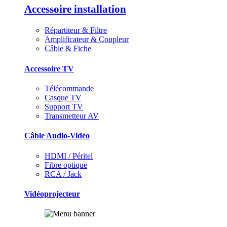
Accessoire installation
Répartiteur & Filtre
Amplificateur & Coupleur
Câble & Fiche
Accessoire TV
Télécommande
Casque TV
Support TV
Transmetteur AV
Câble Audio-Vidéo
HDMI / Péritel
Fibre optique
RCA / Jack
Vidéoprojecteur