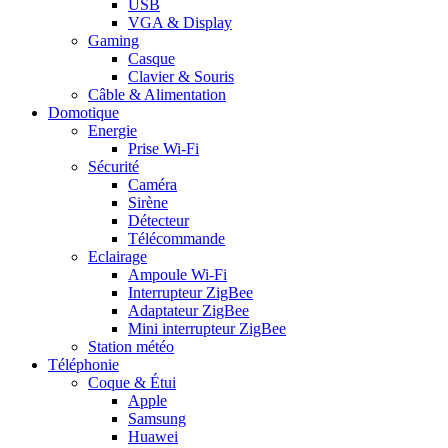
USB
VGA & Display
Gaming
Casque
Clavier & Souris
Câble & Alimentation
Domotique
Energie
Prise Wi-Fi
Sécurité
Caméra
Sirène
Détecteur
Télécommande
Eclairage
Ampoule Wi-Fi
Interrupteur ZigBee
Adaptateur ZigBee
Mini interrupteur ZigBee
Station météo
Téléphonie
Coque & Étui
Apple
Samsung
Huawei