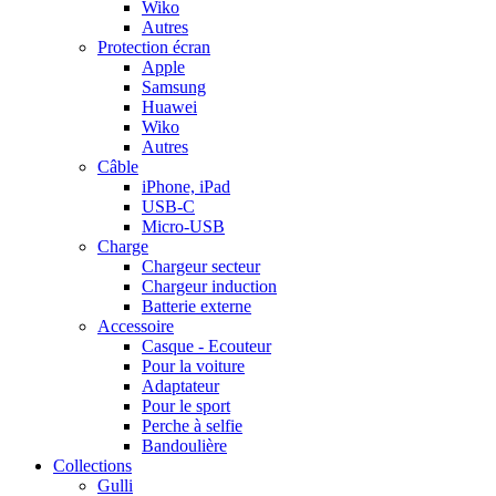
Wiko
Autres
Protection écran
Apple
Samsung
Huawei
Wiko
Autres
Câble
iPhone, iPad
USB-C
Micro-USB
Charge
Chargeur secteur
Chargeur induction
Batterie externe
Accessoire
Casque - Ecouteur
Pour la voiture
Adaptateur
Pour le sport
Perche à selfie
Bandoulière
Collections
Gulli