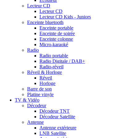
Ecouteur
Lecteur CD
Lecteur CD
Lecteur CD Kids - Juniors
Enceinte bluetooth
Enceinte portable
Enceinte de soirée
Enceinte colonne
Micro-karaoké
Radio
Radio portable
Radio Digitale / DAB+
Radio-réveil
Réveil & Horloge
Réveil
Horloge
Barre de son
Platine vinyle
TV & Vidéo
Décodeur
Décodeur TNT
Décodeur Satellite
Antenne
Antenne extérieure
LNB Satellite