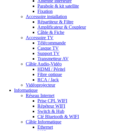
Antenne intérieure
Parabole & kit satellite
Fixation
Accessoire installation
Répartiteur & Filtre
Amplificateur & Coupleur
Câble & Fiche
Accessoire TV
Télécommande
Casque TV
Support TV
Transmetteur AV
Câble Audio-Vidéo
HDMI / Péritel
Fibre optique
RCA / Jack
Vidéoprojecteur
Informatique
Réseau Internet
Prise CPL WIFI
Répéteur WIFI
Switch & Hub
Clé Bluetooth & WIFI
Câble Informatique
Ethernet