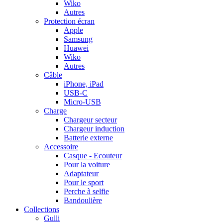
Wiko
Autres
Protection écran
Apple
Samsung
Huawei
Wiko
Autres
Câble
iPhone, iPad
USB-C
Micro-USB
Charge
Chargeur secteur
Chargeur induction
Batterie externe
Accessoire
Casque - Ecouteur
Pour la voiture
Adaptateur
Pour le sport
Perche à selfie
Bandoulière
Collections
Gulli