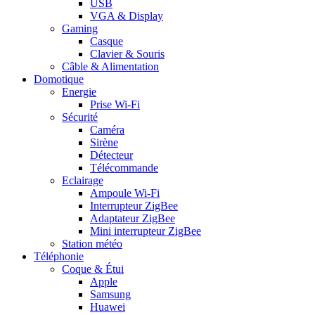
USB
VGA & Display
Gaming
Casque
Clavier & Souris
Câble & Alimentation
Domotique
Energie
Prise Wi-Fi
Sécurité
Caméra
Sirène
Détecteur
Télécommande
Eclairage
Ampoule Wi-Fi
Interrupteur ZigBee
Adaptateur ZigBee
Mini interrupteur ZigBee
Station météo
Téléphonie
Coque & Étui
Apple
Samsung
Huawei