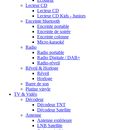
Ecouteur
Lecteur CD
Lecteur CD
Lecteur CD Kids - Juniors
Enceinte bluetooth
Enceinte portable
Enceinte de soirée
Enceinte colonne
Micro-karaoké
Radio
Radio portable
Radio Digitale / DAB+
Radio-réveil
Réveil & Horloge
Réveil
Horloge
Barre de son
Platine vinyle
TV & Vidéo
Décodeur
Décodeur TNT
Décodeur Satellite
Antenne
Antenne extérieure
LNB Satellite