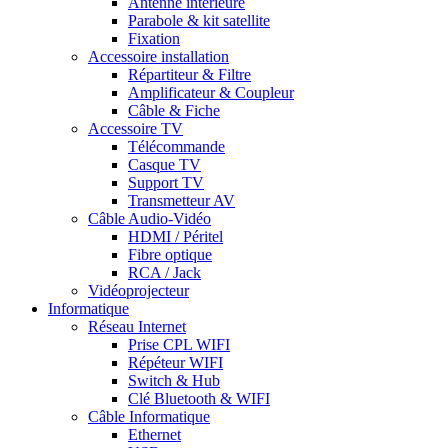
Antenne intérieure
Parabole & kit satellite
Fixation
Accessoire installation
Répartiteur & Filtre
Amplificateur & Coupleur
Câble & Fiche
Accessoire TV
Télécommande
Casque TV
Support TV
Transmetteur AV
Câble Audio-Vidéo
HDMI / Péritel
Fibre optique
RCA / Jack
Vidéoprojecteur
Informatique
Réseau Internet
Prise CPL WIFI
Répéteur WIFI
Switch & Hub
Clé Bluetooth & WIFI
Câble Informatique
Ethernet