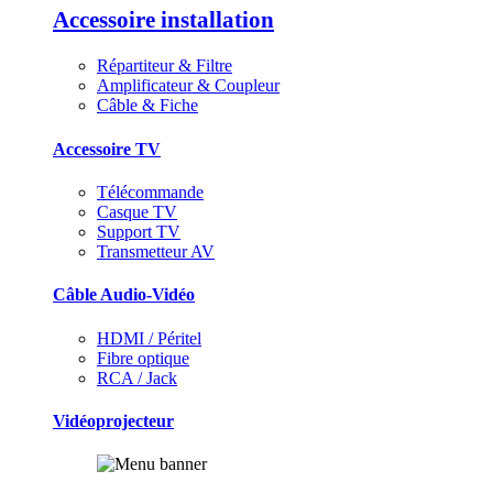
Accessoire installation
Répartiteur & Filtre
Amplificateur & Coupleur
Câble & Fiche
Accessoire TV
Télécommande
Casque TV
Support TV
Transmetteur AV
Câble Audio-Vidéo
HDMI / Péritel
Fibre optique
RCA / Jack
Vidéoprojecteur