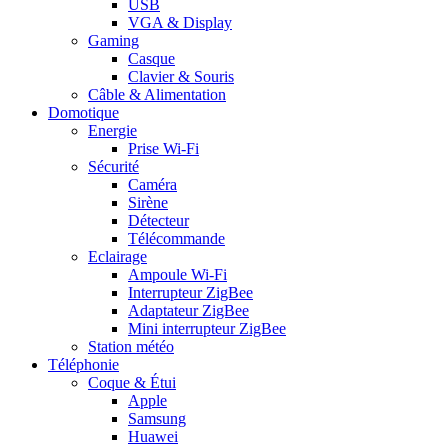
USB
VGA & Display
Gaming
Casque
Clavier & Souris
Câble & Alimentation
Domotique
Energie
Prise Wi-Fi
Sécurité
Caméra
Sirène
Détecteur
Télécommande
Eclairage
Ampoule Wi-Fi
Interrupteur ZigBee
Adaptateur ZigBee
Mini interrupteur ZigBee
Station météo
Téléphonie
Coque & Étui
Apple
Samsung
Huawei