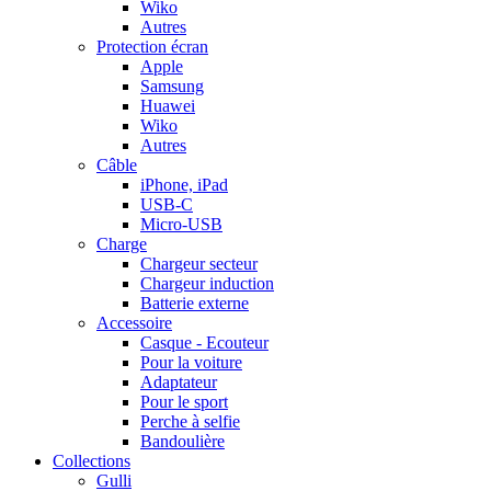
Wiko
Autres
Protection écran
Apple
Samsung
Huawei
Wiko
Autres
Câble
iPhone, iPad
USB-C
Micro-USB
Charge
Chargeur secteur
Chargeur induction
Batterie externe
Accessoire
Casque - Ecouteur
Pour la voiture
Adaptateur
Pour le sport
Perche à selfie
Bandoulière
Collections
Gulli