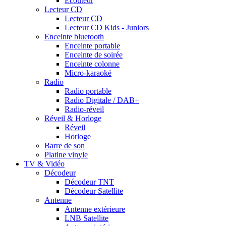
Ecouteur
Lecteur CD
Lecteur CD
Lecteur CD Kids - Juniors
Enceinte bluetooth
Enceinte portable
Enceinte de soirée
Enceinte colonne
Micro-karaoké
Radio
Radio portable
Radio Digitale / DAB+
Radio-réveil
Réveil & Horloge
Réveil
Horloge
Barre de son
Platine vinyle
TV & Vidéo
Décodeur
Décodeur TNT
Décodeur Satellite
Antenne
Antenne extérieure
LNB Satellite