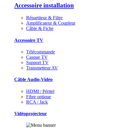
Accessoire installation
Répartiteur & Filtre
Amplificateur & Coupleur
Câble & Fiche
Accessoire TV
Télécommande
Casque TV
Support TV
Transmetteur AV
Câble Audio-Vidéo
HDMI / Péritel
Fibre optique
RCA / Jack
Vidéoprojecteur