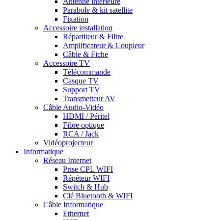
Antenne intérieure
Parabole & kit satellite
Fixation
Accessoire installation
Répartiteur & Filtre
Amplificateur & Coupleur
Câble & Fiche
Accessoire TV
Télécommande
Casque TV
Support TV
Transmetteur AV
Câble Audio-Vidéo
HDMI / Péritel
Fibre optique
RCA / Jack
Vidéoprojecteur
Informatique
Réseau Internet
Prise CPL WIFI
Répéteur WIFI
Switch & Hub
Clé Bluetooth & WIFI
Câble Informatique
Ethernet