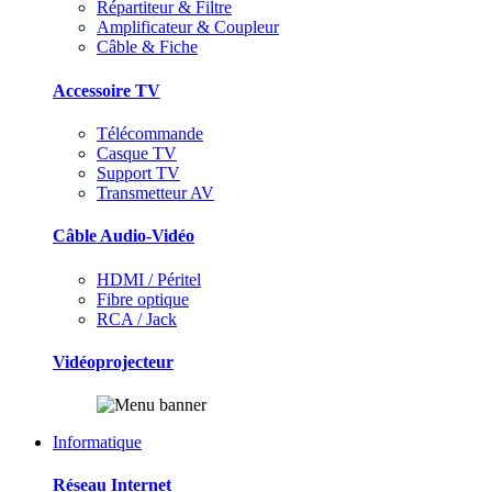
Répartiteur & Filtre
Amplificateur & Coupleur
Câble & Fiche
Accessoire TV
Télécommande
Casque TV
Support TV
Transmetteur AV
Câble Audio-Vidéo
HDMI / Péritel
Fibre optique
RCA / Jack
Vidéoprojecteur
Informatique
Réseau Internet