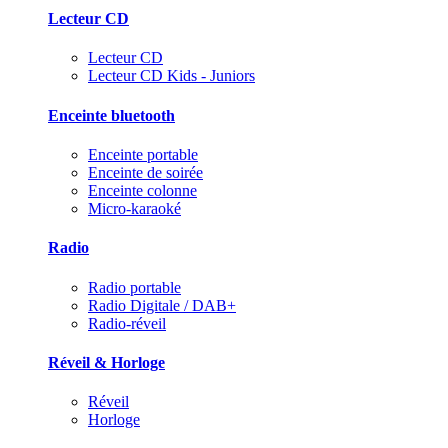
Lecteur CD
Lecteur CD
Lecteur CD Kids - Juniors
Enceinte bluetooth
Enceinte portable
Enceinte de soirée
Enceinte colonne
Micro-karaoké
Radio
Radio portable
Radio Digitale / DAB+
Radio-réveil
Réveil & Horloge
Réveil
Horloge