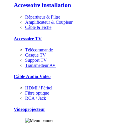
Accessoire installation
Répartiteur & Filtre
Amplificateur & Coupleur
Câble & Fiche
Accessoire TV
Télécommande
Casque TV
Support TV
Transmetteur AV
Câble Audio-Vidéo
HDMI / Péritel
Fibre optique
RCA / Jack
Vidéoprojecteur