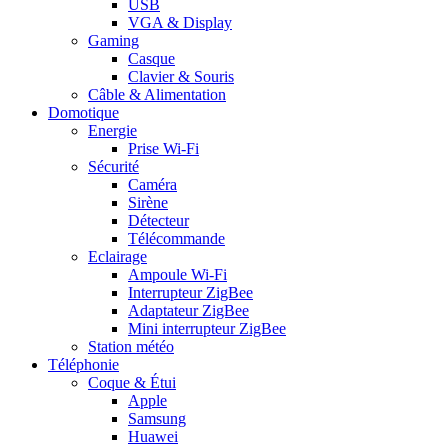
USB
VGA & Display
Gaming
Casque
Clavier & Souris
Câble & Alimentation
Domotique
Energie
Prise Wi-Fi
Sécurité
Caméra
Sirène
Détecteur
Télécommande
Eclairage
Ampoule Wi-Fi
Interrupteur ZigBee
Adaptateur ZigBee
Mini interrupteur ZigBee
Station météo
Téléphonie
Coque & Étui
Apple
Samsung
Huawei