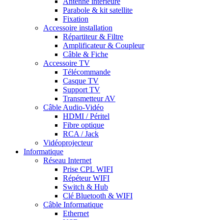
Antenne intérieure
Parabole & kit satellite
Fixation
Accessoire installation
Répartiteur & Filtre
Amplificateur & Coupleur
Câble & Fiche
Accessoire TV
Télécommande
Casque TV
Support TV
Transmetteur AV
Câble Audio-Vidéo
HDMI / Péritel
Fibre optique
RCA / Jack
Vidéoprojecteur
Informatique
Réseau Internet
Prise CPL WIFI
Répéteur WIFI
Switch & Hub
Clé Bluetooth & WIFI
Câble Informatique
Ethernet