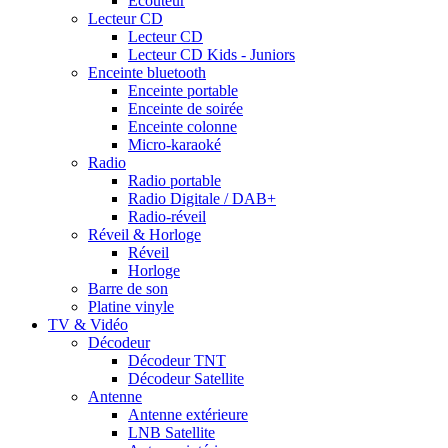
Ecouteur
Lecteur CD
Lecteur CD
Lecteur CD Kids - Juniors
Enceinte bluetooth
Enceinte portable
Enceinte de soirée
Enceinte colonne
Micro-karaoké
Radio
Radio portable
Radio Digitale / DAB+
Radio-réveil
Réveil & Horloge
Réveil
Horloge
Barre de son
Platine vinyle
TV & Vidéo
Décodeur
Décodeur TNT
Décodeur Satellite
Antenne
Antenne extérieure
LNB Satellite