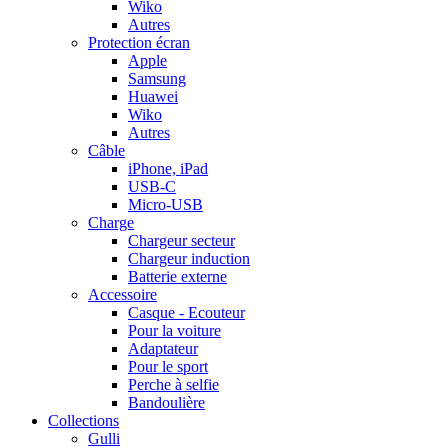
Wiko
Autres
Protection écran
Apple
Samsung
Huawei
Wiko
Autres
Câble
iPhone, iPad
USB-C
Micro-USB
Charge
Chargeur secteur
Chargeur induction
Batterie externe
Accessoire
Casque - Ecouteur
Pour la voiture
Adaptateur
Pour le sport
Perche à selfie
Bandoulière
Collections
Gulli