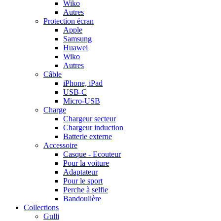
Wiko
Autres
Protection écran
Apple
Samsung
Huawei
Wiko
Autres
Câble
iPhone, iPad
USB-C
Micro-USB
Charge
Chargeur secteur
Chargeur induction
Batterie externe
Accessoire
Casque - Ecouteur
Pour la voiture
Adaptateur
Pour le sport
Perche à selfie
Bandoulière
Collections
Gulli