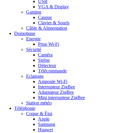
USB
VGA & Display
Gaming
Casque
Clavier & Souris
Câble & Alimentation
Domotique
Energie
Prise Wi-Fi
Sécurité
Caméra
Sirène
Détecteur
Télécommande
Eclairage
Ampoule Wi-Fi
Interrupteur ZigBee
Adaptateur ZigBee
Mini interrupteur ZigBee
Station météo
Téléphonie
Coque & Étui
Apple
Samsung
Huawei