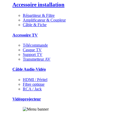
Accessoire installation
Répartiteur & Filtre
Amplificateur & Coupleur
Câble & Fiche
Accessoire TV
Télécommande
Casque TV
Support TV
Transmetteur AV
Câble Audio-Vidéo
HDMI / Péritel
Fibre optique
RCA / Jack
Vidéoprojecteur