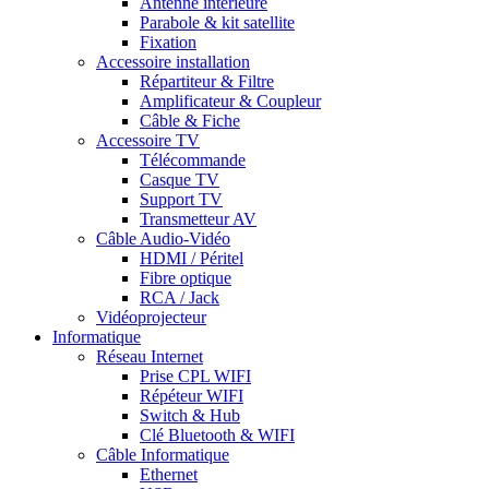
Antenne intérieure
Parabole & kit satellite
Fixation
Accessoire installation
Répartiteur & Filtre
Amplificateur & Coupleur
Câble & Fiche
Accessoire TV
Télécommande
Casque TV
Support TV
Transmetteur AV
Câble Audio-Vidéo
HDMI / Péritel
Fibre optique
RCA / Jack
Vidéoprojecteur
Informatique
Réseau Internet
Prise CPL WIFI
Répéteur WIFI
Switch & Hub
Clé Bluetooth & WIFI
Câble Informatique
Ethernet