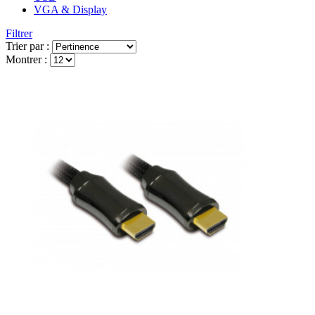
VGA & Display
Filtrer
Trier par :
Montrer :