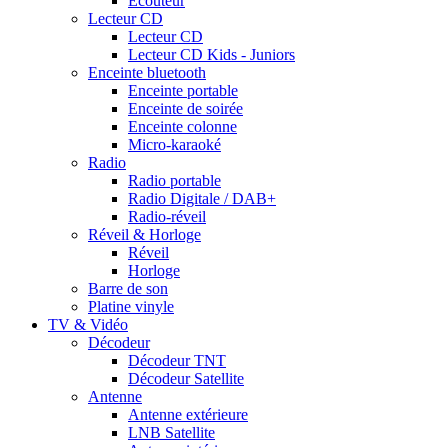
Ecouteur
Lecteur CD
Lecteur CD
Lecteur CD Kids - Juniors
Enceinte bluetooth
Enceinte portable
Enceinte de soirée
Enceinte colonne
Micro-karaoké
Radio
Radio portable
Radio Digitale / DAB+
Radio-réveil
Réveil & Horloge
Réveil
Horloge
Barre de son
Platine vinyle
TV & Vidéo
Décodeur
Décodeur TNT
Décodeur Satellite
Antenne
Antenne extérieure
LNB Satellite