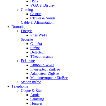
USB
VGA & Display
Gaming
Casque
Clavier & Souris
Câble & Alimentation
Domotique
Energie
Prise Wi-Fi
Sécurité
Caméra
Sirène
Détecteur
Télécommande
Eclairage
Ampoule Wi-Fi
Interrupteur ZigBee
Adaptateur ZigBee
Mini interrupteur ZigBee
Station météo
Téléphonie
Coque & Étui
Apple
Samsung
Huawei