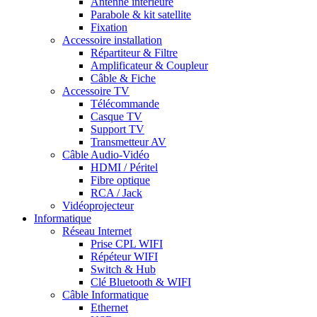
Antenne intérieure
Parabole & kit satellite
Fixation
Accessoire installation
Répartiteur & Filtre
Amplificateur & Coupleur
Câble & Fiche
Accessoire TV
Télécommande
Casque TV
Support TV
Transmetteur AV
Câble Audio-Vidéo
HDMI / Péritel
Fibre optique
RCA / Jack
Vidéoprojecteur
Informatique
Réseau Internet
Prise CPL WIFI
Répéteur WIFI
Switch & Hub
Clé Bluetooth & WIFI
Câble Informatique
Ethernet