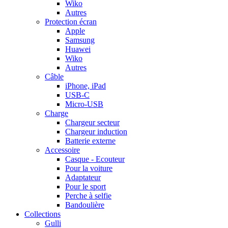
Wiko
Autres
Protection écran
Apple
Samsung
Huawei
Wiko
Autres
Câble
iPhone, iPad
USB-C
Micro-USB
Charge
Chargeur secteur
Chargeur induction
Batterie externe
Accessoire
Casque - Ecouteur
Pour la voiture
Adaptateur
Pour le sport
Perche à selfie
Bandoulière
Collections
Gulli