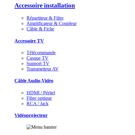
Accessoire installation
Répartiteur & Filtre
Amplificateur & Coupleur
Câble & Fiche
Accessoire TV
Télécommande
Casque TV
Support TV
Transmetteur AV
Câble Audio-Vidéo
HDMI / Péritel
Fibre optique
RCA / Jack
Vidéoprojecteur