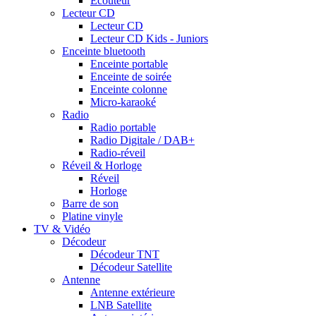
Ecouteur
Lecteur CD
Lecteur CD
Lecteur CD Kids - Juniors
Enceinte bluetooth
Enceinte portable
Enceinte de soirée
Enceinte colonne
Micro-karaoké
Radio
Radio portable
Radio Digitale / DAB+
Radio-réveil
Réveil & Horloge
Réveil
Horloge
Barre de son
Platine vinyle
TV & Vidéo
Décodeur
Décodeur TNT
Décodeur Satellite
Antenne
Antenne extérieure
LNB Satellite