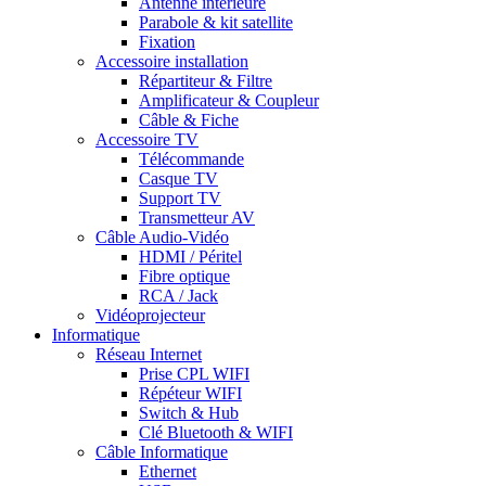
Antenne intérieure
Parabole & kit satellite
Fixation
Accessoire installation
Répartiteur & Filtre
Amplificateur & Coupleur
Câble & Fiche
Accessoire TV
Télécommande
Casque TV
Support TV
Transmetteur AV
Câble Audio-Vidéo
HDMI / Péritel
Fibre optique
RCA / Jack
Vidéoprojecteur
Informatique
Réseau Internet
Prise CPL WIFI
Répéteur WIFI
Switch & Hub
Clé Bluetooth & WIFI
Câble Informatique
Ethernet