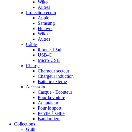
Wiko
Autres
Protection écran
Apple
Samsung
Huawei
Wiko
Autres
Câble
iPhone, iPad
USB-C
Micro-USB
Charge
Chargeur secteur
Chargeur induction
Batterie externe
Accessoire
Casque - Ecouteur
Pour la voiture
Adaptateur
Pour le sport
Perche à selfie
Bandoulière
Collections
Gulli