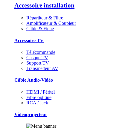
Accessoire installation
Répartiteur & Filtre
Amplificateur & Coupleur
Câble & Fiche
Accessoire TV
Télécommande
Casque TV
Support TV
Transmetteur AV
Câble Audio-Vidéo
HDMI / Péritel
Fibre optique
RCA / Jack
Vidéoprojecteur