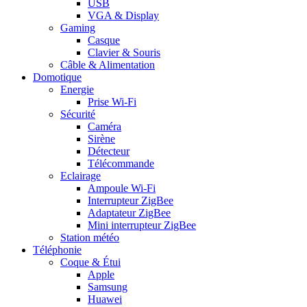
USB
VGA & Display
Gaming
Casque
Clavier & Souris
Câble & Alimentation
Domotique
Energie
Prise Wi-Fi
Sécurité
Caméra
Sirène
Détecteur
Télécommande
Eclairage
Ampoule Wi-Fi
Interrupteur ZigBee
Adaptateur ZigBee
Mini interrupteur ZigBee
Station météo
Téléphonie
Coque & Étui
Apple
Samsung
Huawei