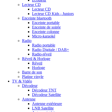
Ecouteur
Lecteur CD
Lecteur CD
Lecteur CD Kids - Juniors
Enceinte bluetooth
Enceinte portable
Enceinte de soirée
Enceinte colonne
Micro-karaoké
Radio
Radio portable
Radio Digitale / DAB+
Radio-réveil
Réveil & Horloge
Réveil
Horloge
Barre de son
Platine vinyle
TV & Vidéo
Décodeur
Décodeur TNT
Décodeur Satellite
Antenne
Antenne extérieure
LNB Satellite