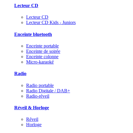
Lecteur CD
Lecteur CD
Lecteur CD Kids - Juniors
Enceinte bluetooth
Enceinte portable
Enceinte de soirée
Enceinte colonne
Micro-karaoké
Radio
Radio portable
Radio Digitale / DAB+
Radio-réveil
Réveil & Horloge
Réveil
Horloge