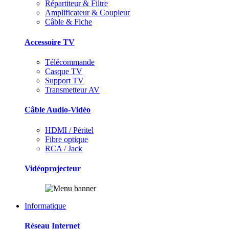
Répartiteur & Filtre
Amplificateur & Coupleur
Câble & Fiche
Accessoire TV
Télécommande
Casque TV
Support TV
Transmetteur AV
Câble Audio-Vidéo
HDMI / Péritel
Fibre optique
RCA / Jack
Vidéoprojecteur
Informatique
Réseau Internet