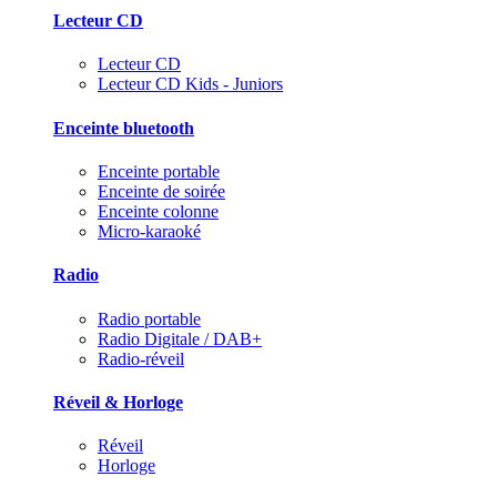
Lecteur CD
Lecteur CD
Lecteur CD Kids - Juniors
Enceinte bluetooth
Enceinte portable
Enceinte de soirée
Enceinte colonne
Micro-karaoké
Radio
Radio portable
Radio Digitale / DAB+
Radio-réveil
Réveil & Horloge
Réveil
Horloge