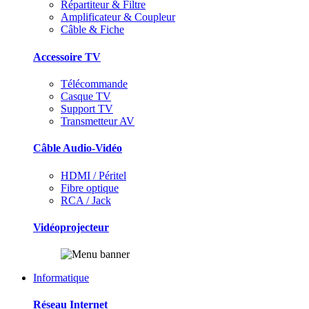
Répartiteur & Filtre
Amplificateur & Coupleur
Câble & Fiche
Accessoire TV
Télécommande
Casque TV
Support TV
Transmetteur AV
Câble Audio-Vidéo
HDMI / Péritel
Fibre optique
RCA / Jack
Vidéoprojecteur
Informatique
Réseau Internet