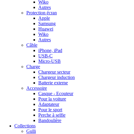
Wiko
Autres
Protection écran
Apple
Samsung
Huawei
Wiko
Autres
Câble
iPhone, iPad
USB-C
Micro-USB
Charge
Chargeur secteur
Chargeur induction
Batterie externe
Accessoire
Casque - Ecouteur
Pour la voiture
Adaptateur
Pour le sport
Perche à selfie
Bandoulière
Collections
Gulli