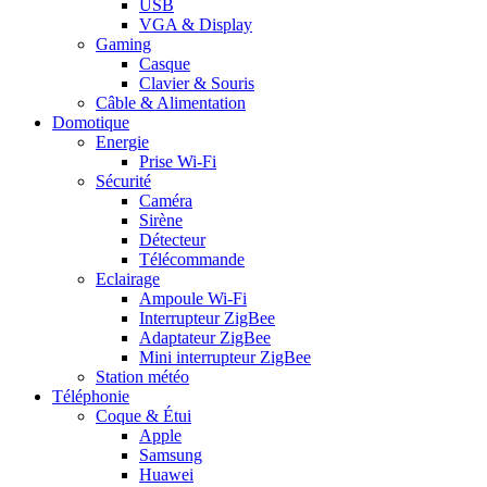
USB
VGA & Display
Gaming
Casque
Clavier & Souris
Câble & Alimentation
Domotique
Energie
Prise Wi-Fi
Sécurité
Caméra
Sirène
Détecteur
Télécommande
Eclairage
Ampoule Wi-Fi
Interrupteur ZigBee
Adaptateur ZigBee
Mini interrupteur ZigBee
Station météo
Téléphonie
Coque & Étui
Apple
Samsung
Huawei