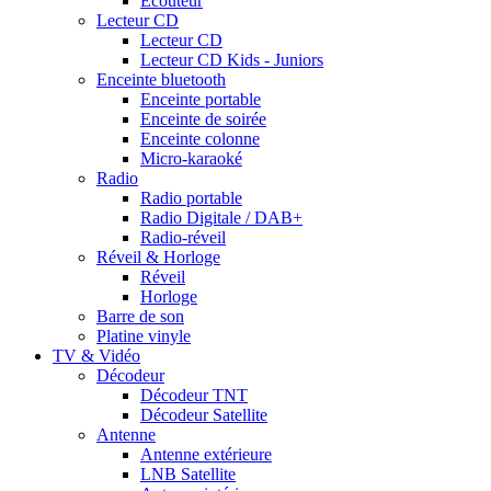
Ecouteur
Lecteur CD
Lecteur CD
Lecteur CD Kids - Juniors
Enceinte bluetooth
Enceinte portable
Enceinte de soirée
Enceinte colonne
Micro-karaoké
Radio
Radio portable
Radio Digitale / DAB+
Radio-réveil
Réveil & Horloge
Réveil
Horloge
Barre de son
Platine vinyle
TV & Vidéo
Décodeur
Décodeur TNT
Décodeur Satellite
Antenne
Antenne extérieure
LNB Satellite