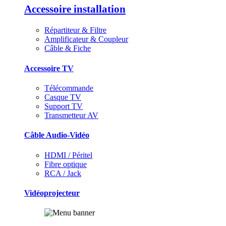
Accessoire installation
Répartiteur & Filtre
Amplificateur & Coupleur
Câble & Fiche
Accessoire TV
Télécommande
Casque TV
Support TV
Transmetteur AV
Câble Audio-Vidéo
HDMI / Péritel
Fibre optique
RCA / Jack
Vidéoprojecteur