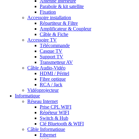
Antenne intérieure
Parabole & kit satellite
Fixation
Accessoire installation
Répartiteur & Filtre
Amplificateur & Coupleur
Câble & Fiche
Accessoire TV
Télécommande
Casque TV
Support TV
Transmetteur AV
Câble Audio-Vidéo
HDMI / Péritel
Fibre optique
RCA / Jack
Vidéoprojecteur
Informatique
Réseau Internet
Prise CPL WIFI
Répéteur WIFI
Switch & Hub
Clé Bluetooth & WIFI
Câble Informatique
Ethernet