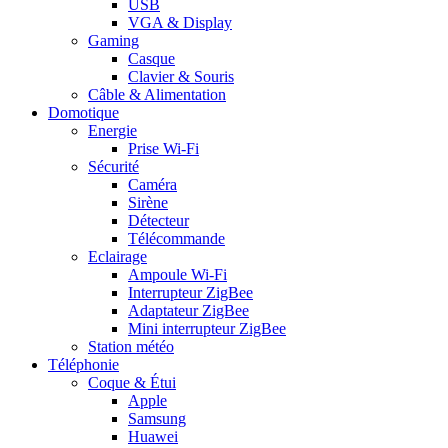
USB
VGA & Display
Gaming
Casque
Clavier & Souris
Câble & Alimentation
Domotique
Energie
Prise Wi-Fi
Sécurité
Caméra
Sirène
Détecteur
Télécommande
Eclairage
Ampoule Wi-Fi
Interrupteur ZigBee
Adaptateur ZigBee
Mini interrupteur ZigBee
Station météo
Téléphonie
Coque & Étui
Apple
Samsung
Huawei