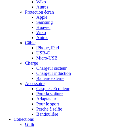
Wiko
Autres
Protection écran
Apple
Samsung
Huawei
Wiko
Autres
Câble
iPhone, iPad
USB-C
Micro-USB
Charge
Chargeur secteur
Chargeur induction
Batterie externe
Accessoire
Casque - Ecouteur
Pour la voiture
Adaptateur
Pour le sport
Perche à selfie
Bandoulière
Collections
Gulli