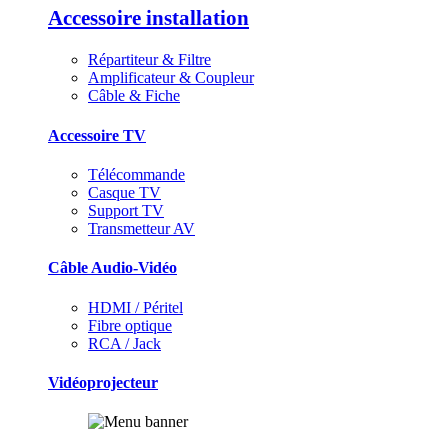
Accessoire installation
Répartiteur & Filtre
Amplificateur & Coupleur
Câble & Fiche
Accessoire TV
Télécommande
Casque TV
Support TV
Transmetteur AV
Câble Audio-Vidéo
HDMI / Péritel
Fibre optique
RCA / Jack
Vidéoprojecteur