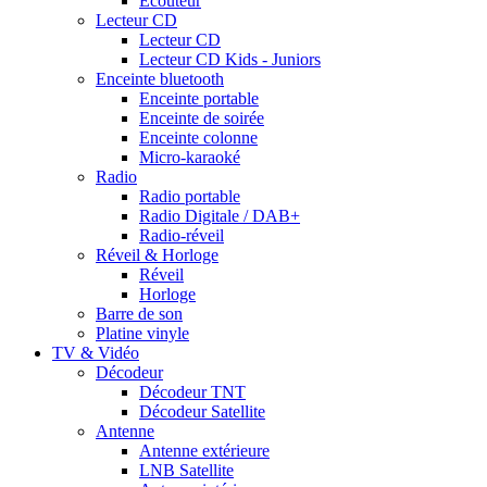
Ecouteur
Lecteur CD
Lecteur CD
Lecteur CD Kids - Juniors
Enceinte bluetooth
Enceinte portable
Enceinte de soirée
Enceinte colonne
Micro-karaoké
Radio
Radio portable
Radio Digitale / DAB+
Radio-réveil
Réveil & Horloge
Réveil
Horloge
Barre de son
Platine vinyle
TV & Vidéo
Décodeur
Décodeur TNT
Décodeur Satellite
Antenne
Antenne extérieure
LNB Satellite