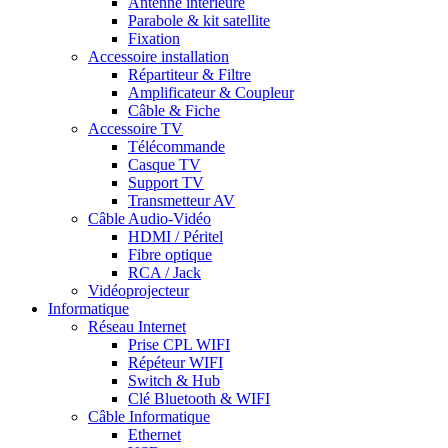
Antenne intérieure
Parabole & kit satellite
Fixation
Accessoire installation
Répartiteur & Filtre
Amplificateur & Coupleur
Câble & Fiche
Accessoire TV
Télécommande
Casque TV
Support TV
Transmetteur AV
Câble Audio-Vidéo
HDMI / Péritel
Fibre optique
RCA / Jack
Vidéoprojecteur
Informatique
Réseau Internet
Prise CPL WIFI
Répéteur WIFI
Switch & Hub
Clé Bluetooth & WIFI
Câble Informatique
Ethernet