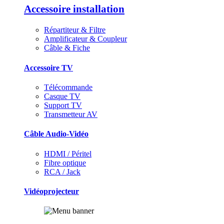
Accessoire installation
Répartiteur & Filtre
Amplificateur & Coupleur
Câble & Fiche
Accessoire TV
Télécommande
Casque TV
Support TV
Transmetteur AV
Câble Audio-Vidéo
HDMI / Péritel
Fibre optique
RCA / Jack
Vidéoprojecteur