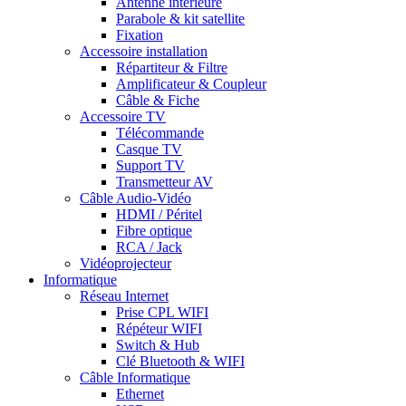
Antenne intérieure
Parabole & kit satellite
Fixation
Accessoire installation
Répartiteur & Filtre
Amplificateur & Coupleur
Câble & Fiche
Accessoire TV
Télécommande
Casque TV
Support TV
Transmetteur AV
Câble Audio-Vidéo
HDMI / Péritel
Fibre optique
RCA / Jack
Vidéoprojecteur
Informatique
Réseau Internet
Prise CPL WIFI
Répéteur WIFI
Switch & Hub
Clé Bluetooth & WIFI
Câble Informatique
Ethernet