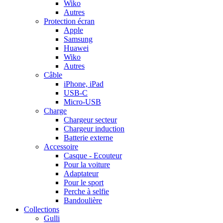
Wiko
Autres
Protection écran
Apple
Samsung
Huawei
Wiko
Autres
Câble
iPhone, iPad
USB-C
Micro-USB
Charge
Chargeur secteur
Chargeur induction
Batterie externe
Accessoire
Casque - Ecouteur
Pour la voiture
Adaptateur
Pour le sport
Perche à selfie
Bandoulière
Collections
Gulli