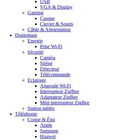
USB
VGA & Display
Gaming
Casque
Clavier & Souris
Câble & Alimentation
Domotique
Energie
Prise Wi-Fi
Sécurité
Caméra
Sirène
Détecteur
Télécommande
Eclairage
Ampoule Wi-Fi
Interrupteur ZigBee
Adaptateur ZigBee
Mini interrupteur ZigBee
Station météo
Téléphonie
Coque & Étui
Apple
Samsung
Huawei