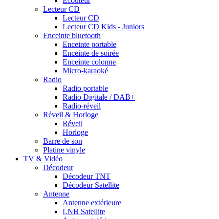
Ecouteur
Lecteur CD
Lecteur CD
Lecteur CD Kids - Juniors
Enceinte bluetooth
Enceinte portable
Enceinte de soirée
Enceinte colonne
Micro-karaoké
Radio
Radio portable
Radio Digitale / DAB+
Radio-réveil
Réveil & Horloge
Réveil
Horloge
Barre de son
Platine vinyle
TV & Vidéo
Décodeur
Décodeur TNT
Décodeur Satellite
Antenne
Antenne extérieure
LNB Satellite