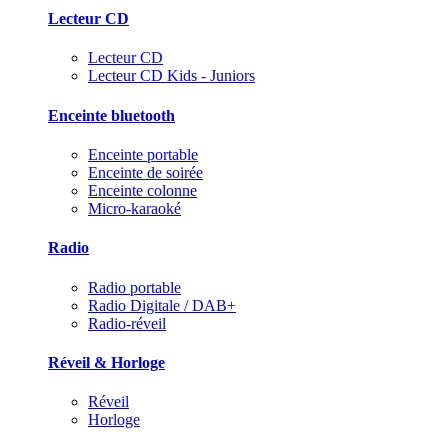
Lecteur CD
Lecteur CD
Lecteur CD Kids - Juniors
Enceinte bluetooth
Enceinte portable
Enceinte de soirée
Enceinte colonne
Micro-karaoké
Radio
Radio portable
Radio Digitale / DAB+
Radio-réveil
Réveil & Horloge
Réveil
Horloge