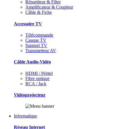
Répartiteur & Filtre
Amplificateur & Coupleur
Câble & Fiche
Accessoire TV
Télécommande
Casque TV
Support TV
Transmetteur AV
Câble Audio-Vidéo
HDMI / Péritel
Fibre optique
RCA / Jack
Vidéoprojecteur
Informatique
Réseau Internet