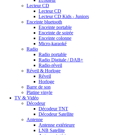
Ecouteur
Lecteur CD
Lecteur CD
Lecteur CD Kids - Juniors
Enceinte bluetooth
Enceinte portable
Enceinte de soirée
Enceinte colonne
Micro-karaoké
Radio
Radio portable
Radio Digitale / DAB+
Radio-réveil
Réveil & Horloge
Réveil
Horloge
Barre de son
Platine vinyle
TV & Vidéo
Décodeur
Décodeur TNT
Décodeur Satellite
Antenne
Antenne extérieure
LNB Satellite