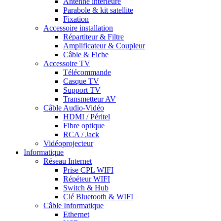
Antenne intérieure
Parabole & kit satellite
Fixation
Accessoire installation
Répartiteur & Filtre
Amplificateur & Coupleur
Câble & Fiche
Accessoire TV
Télécommande
Casque TV
Support TV
Transmetteur AV
Câble Audio-Vidéo
HDMI / Péritel
Fibre optique
RCA / Jack
Vidéoprojecteur
Informatique
Réseau Internet
Prise CPL WIFI
Répéteur WIFI
Switch & Hub
Clé Bluetooth & WIFI
Câble Informatique
Ethernet