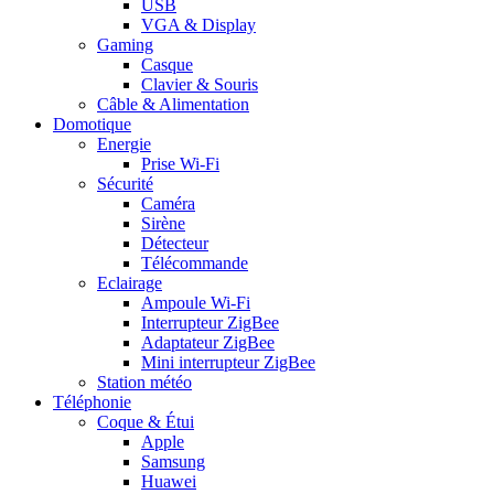
USB
VGA & Display
Gaming
Casque
Clavier & Souris
Câble & Alimentation
Domotique
Energie
Prise Wi-Fi
Sécurité
Caméra
Sirène
Détecteur
Télécommande
Eclairage
Ampoule Wi-Fi
Interrupteur ZigBee
Adaptateur ZigBee
Mini interrupteur ZigBee
Station météo
Téléphonie
Coque & Étui
Apple
Samsung
Huawei