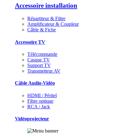
Accessoire installation
Répartiteur & Filtre
Amplificateur & Coupleur
Câble & Fiche
Accessoire TV
Télécommande
Casque TV
Support TV
Transmetteur AV
Câble Audio-Vidéo
HDMI / Péritel
Fibre optique
RCA / Jack
Vidéoprojecteur