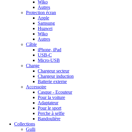
Wiko
Autres
Protection écran
Apple
Samsung
Huawei
Wiko
Autres
Câble
iPhone, iPad
USB-C
Micro-USB
Charge
Chargeur secteur
Chargeur induction
Batterie externe
Accessoire
Casque - Ecouteur
Pour la voiture
Adaptateur
Pour le sport
Perche à selfie
Bandoulière
Collections
Gulli