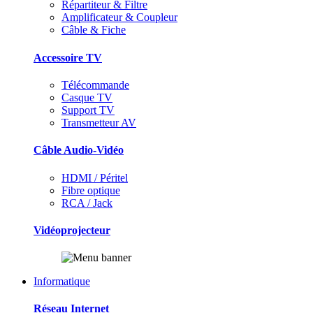
Répartiteur & Filtre
Amplificateur & Coupleur
Câble & Fiche
Accessoire TV
Télécommande
Casque TV
Support TV
Transmetteur AV
Câble Audio-Vidéo
HDMI / Péritel
Fibre optique
RCA / Jack
Vidéoprojecteur
Informatique
Réseau Internet