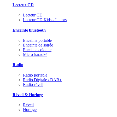
Lecteur CD
Lecteur CD
Lecteur CD Kids - Juniors
Enceinte bluetooth
Enceinte portable
Enceinte de soirée
Enceinte colonne
Micro-karaoké
Radio
Radio portable
Radio Digitale / DAB+
Radio-réveil
Réveil & Horloge
Réveil
Horloge