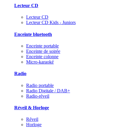
Lecteur CD
Lecteur CD
Lecteur CD Kids - Juniors
Enceinte bluetooth
Enceinte portable
Enceinte de soirée
Enceinte colonne
Micro-karaoké
Radio
Radio portable
Radio Digitale / DAB+
Radio-réveil
Réveil & Horloge
Réveil
Horloge