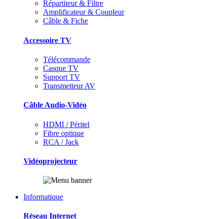
Répartiteur & Filtre
Amplificateur & Coupleur
Câble & Fiche
Accessoire TV
Télécommande
Casque TV
Support TV
Transmetteur AV
Câble Audio-Vidéo
HDMI / Péritel
Fibre optique
RCA / Jack
Vidéoprojecteur
Informatique
Réseau Internet