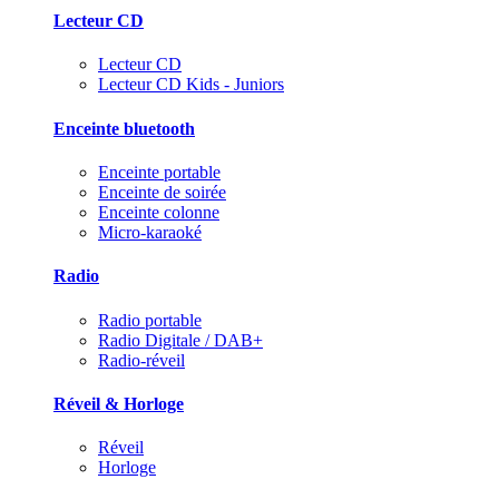
Lecteur CD
Lecteur CD
Lecteur CD Kids - Juniors
Enceinte bluetooth
Enceinte portable
Enceinte de soirée
Enceinte colonne
Micro-karaoké
Radio
Radio portable
Radio Digitale / DAB+
Radio-réveil
Réveil & Horloge
Réveil
Horloge