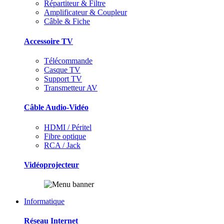
Répartiteur & Filtre
Amplificateur & Coupleur
Câble & Fiche
Accessoire TV
Télécommande
Casque TV
Support TV
Transmetteur AV
Câble Audio-Vidéo
HDMI / Péritel
Fibre optique
RCA / Jack
Vidéoprojecteur
Informatique
Réseau Internet