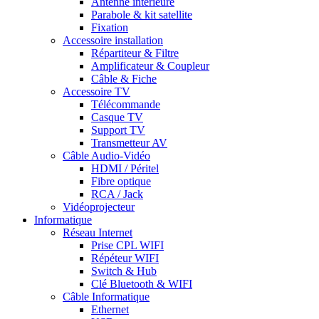
Antenne intérieure
Parabole & kit satellite
Fixation
Accessoire installation
Répartiteur & Filtre
Amplificateur & Coupleur
Câble & Fiche
Accessoire TV
Télécommande
Casque TV
Support TV
Transmetteur AV
Câble Audio-Vidéo
HDMI / Péritel
Fibre optique
RCA / Jack
Vidéoprojecteur
Informatique
Réseau Internet
Prise CPL WIFI
Répéteur WIFI
Switch & Hub
Clé Bluetooth & WIFI
Câble Informatique
Ethernet