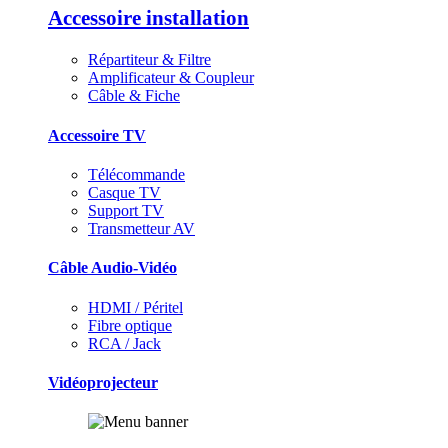
Accessoire installation
Répartiteur & Filtre
Amplificateur & Coupleur
Câble & Fiche
Accessoire TV
Télécommande
Casque TV
Support TV
Transmetteur AV
Câble Audio-Vidéo
HDMI / Péritel
Fibre optique
RCA / Jack
Vidéoprojecteur