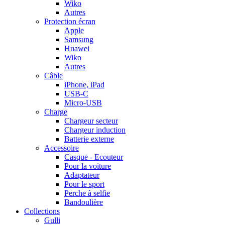
Wiko
Autres
Protection écran
Apple
Samsung
Huawei
Wiko
Autres
Câble
iPhone, iPad
USB-C
Micro-USB
Charge
Chargeur secteur
Chargeur induction
Batterie externe
Accessoire
Casque - Ecouteur
Pour la voiture
Adaptateur
Pour le sport
Perche à selfie
Bandoulière
Collections
Gulli