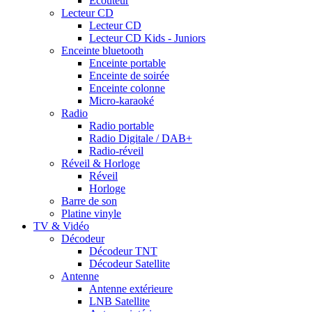
Ecouteur
Lecteur CD
Lecteur CD
Lecteur CD Kids - Juniors
Enceinte bluetooth
Enceinte portable
Enceinte de soirée
Enceinte colonne
Micro-karaoké
Radio
Radio portable
Radio Digitale / DAB+
Radio-réveil
Réveil & Horloge
Réveil
Horloge
Barre de son
Platine vinyle
TV & Vidéo
Décodeur
Décodeur TNT
Décodeur Satellite
Antenne
Antenne extérieure
LNB Satellite