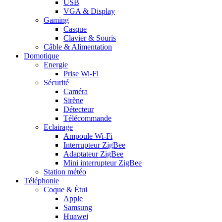
USB
VGA & Display
Gaming
Casque
Clavier & Souris
Câble & Alimentation
Domotique
Energie
Prise Wi-Fi
Sécurité
Caméra
Sirène
Détecteur
Télécommande
Eclairage
Ampoule Wi-Fi
Interrupteur ZigBee
Adaptateur ZigBee
Mini interrupteur ZigBee
Station météo
Téléphonie
Coque & Étui
Apple
Samsung
Huawei