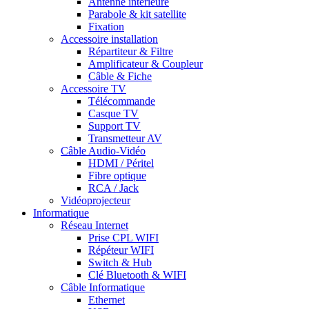
Antenne intérieure
Parabole & kit satellite
Fixation
Accessoire installation
Répartiteur & Filtre
Amplificateur & Coupleur
Câble & Fiche
Accessoire TV
Télécommande
Casque TV
Support TV
Transmetteur AV
Câble Audio-Vidéo
HDMI / Péritel
Fibre optique
RCA / Jack
Vidéoprojecteur
Informatique
Réseau Internet
Prise CPL WIFI
Répéteur WIFI
Switch & Hub
Clé Bluetooth & WIFI
Câble Informatique
Ethernet