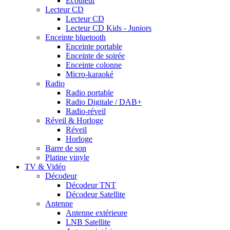
Ecouteur
Lecteur CD
Lecteur CD
Lecteur CD Kids - Juniors
Enceinte bluetooth
Enceinte portable
Enceinte de soirée
Enceinte colonne
Micro-karaoké
Radio
Radio portable
Radio Digitale / DAB+
Radio-réveil
Réveil & Horloge
Réveil
Horloge
Barre de son
Platine vinyle
TV & Vidéo
Décodeur
Décodeur TNT
Décodeur Satellite
Antenne
Antenne extérieure
LNB Satellite