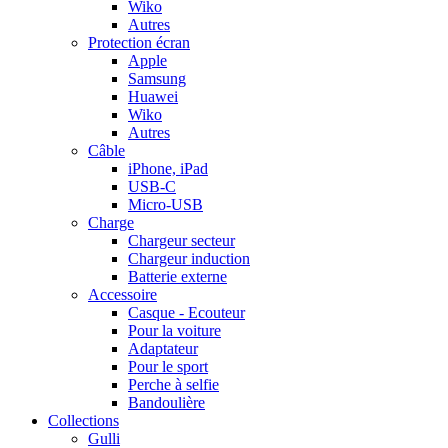
Wiko
Autres
Protection écran
Apple
Samsung
Huawei
Wiko
Autres
Câble
iPhone, iPad
USB-C
Micro-USB
Charge
Chargeur secteur
Chargeur induction
Batterie externe
Accessoire
Casque - Ecouteur
Pour la voiture
Adaptateur
Pour le sport
Perche à selfie
Bandoulière
Collections
Gulli