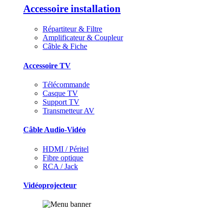
Accessoire installation
Répartiteur & Filtre
Amplificateur & Coupleur
Câble & Fiche
Accessoire TV
Télécommande
Casque TV
Support TV
Transmetteur AV
Câble Audio-Vidéo
HDMI / Péritel
Fibre optique
RCA / Jack
Vidéoprojecteur