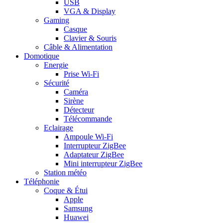
USB
VGA & Display
Gaming
Casque
Clavier & Souris
Câble & Alimentation
Domotique
Energie
Prise Wi-Fi
Sécurité
Caméra
Sirène
Détecteur
Télécommande
Eclairage
Ampoule Wi-Fi
Interrupteur ZigBee
Adaptateur ZigBee
Mini interrupteur ZigBee
Station météo
Téléphonie
Coque & Étui
Apple
Samsung
Huawei