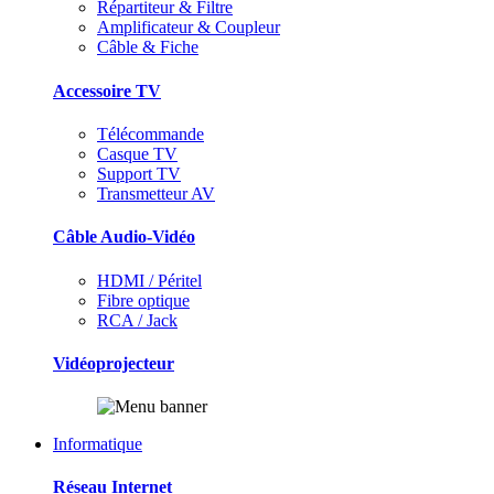
Répartiteur & Filtre
Amplificateur & Coupleur
Câble & Fiche
Accessoire TV
Télécommande
Casque TV
Support TV
Transmetteur AV
Câble Audio-Vidéo
HDMI / Péritel
Fibre optique
RCA / Jack
Vidéoprojecteur
Informatique
Réseau Internet