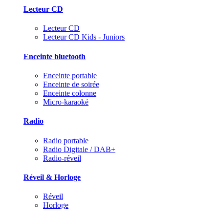
Lecteur CD
Lecteur CD
Lecteur CD Kids - Juniors
Enceinte bluetooth
Enceinte portable
Enceinte de soirée
Enceinte colonne
Micro-karaoké
Radio
Radio portable
Radio Digitale / DAB+
Radio-réveil
Réveil & Horloge
Réveil
Horloge