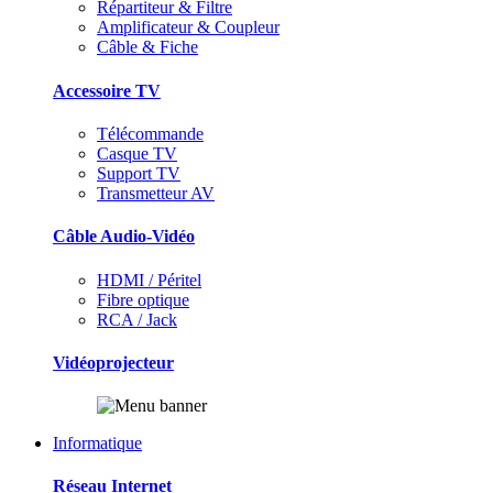
Répartiteur & Filtre
Amplificateur & Coupleur
Câble & Fiche
Accessoire TV
Télécommande
Casque TV
Support TV
Transmetteur AV
Câble Audio-Vidéo
HDMI / Péritel
Fibre optique
RCA / Jack
Vidéoprojecteur
Informatique
Réseau Internet