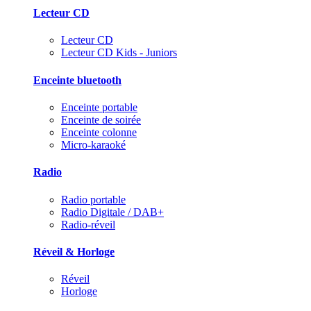
Lecteur CD
Lecteur CD
Lecteur CD Kids - Juniors
Enceinte bluetooth
Enceinte portable
Enceinte de soirée
Enceinte colonne
Micro-karaoké
Radio
Radio portable
Radio Digitale / DAB+
Radio-réveil
Réveil & Horloge
Réveil
Horloge