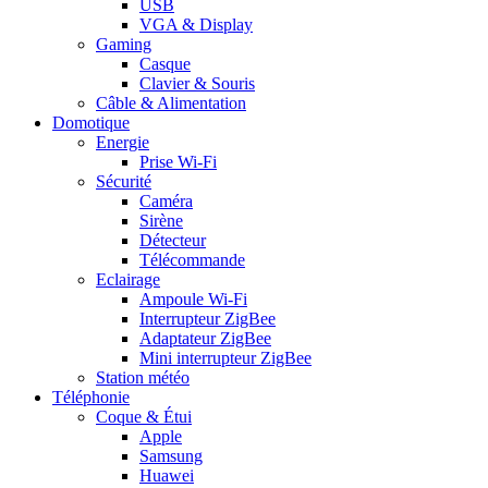
USB
VGA & Display
Gaming
Casque
Clavier & Souris
Câble & Alimentation
Domotique
Energie
Prise Wi-Fi
Sécurité
Caméra
Sirène
Détecteur
Télécommande
Eclairage
Ampoule Wi-Fi
Interrupteur ZigBee
Adaptateur ZigBee
Mini interrupteur ZigBee
Station météo
Téléphonie
Coque & Étui
Apple
Samsung
Huawei