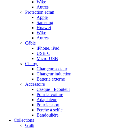
Wiko
Autres
Protection écran
Apple
Samsung
Huawei
Wiko
Autres
Câble
iPhone, iPad
USB-C
Micro-USB
Charge
Chargeur secteur
Chargeur induction
Batterie externe
Accessoire
Casque - Ecouteur
Pour la voiture
Adaptateur
Pour le sport
Perche à selfie
Bandoulière
Collections
Gulli