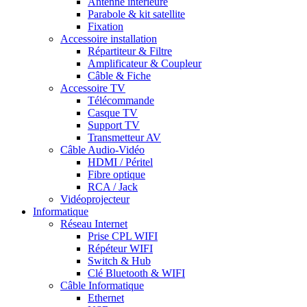
Antenne intérieure
Parabole & kit satellite
Fixation
Accessoire installation
Répartiteur & Filtre
Amplificateur & Coupleur
Câble & Fiche
Accessoire TV
Télécommande
Casque TV
Support TV
Transmetteur AV
Câble Audio-Vidéo
HDMI / Péritel
Fibre optique
RCA / Jack
Vidéoprojecteur
Informatique
Réseau Internet
Prise CPL WIFI
Répéteur WIFI
Switch & Hub
Clé Bluetooth & WIFI
Câble Informatique
Ethernet