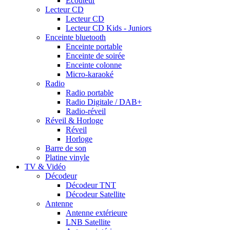
Ecouteur
Lecteur CD
Lecteur CD
Lecteur CD Kids - Juniors
Enceinte bluetooth
Enceinte portable
Enceinte de soirée
Enceinte colonne
Micro-karaoké
Radio
Radio portable
Radio Digitale / DAB+
Radio-réveil
Réveil & Horloge
Réveil
Horloge
Barre de son
Platine vinyle
TV & Vidéo
Décodeur
Décodeur TNT
Décodeur Satellite
Antenne
Antenne extérieure
LNB Satellite