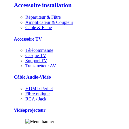
Accessoire installation
Répartiteur & Filtre
Amplificateur & Coupleur
Câble & Fiche
Accessoire TV
Télécommande
Casque TV
Support TV
Transmetteur AV
Câble Audio-Vidéo
HDMI / Péritel
Fibre optique
RCA / Jack
Vidéoprojecteur