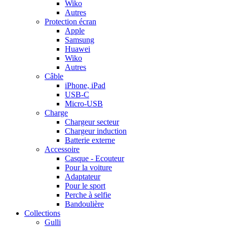
Wiko
Autres
Protection écran
Apple
Samsung
Huawei
Wiko
Autres
Câble
iPhone, iPad
USB-C
Micro-USB
Charge
Chargeur secteur
Chargeur induction
Batterie externe
Accessoire
Casque - Ecouteur
Pour la voiture
Adaptateur
Pour le sport
Perche à selfie
Bandoulière
Collections
Gulli