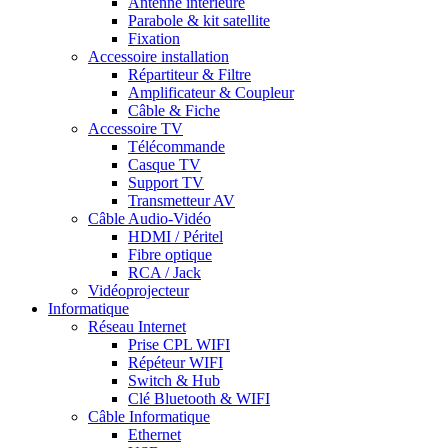
Antenne intérieure
Parabole & kit satellite
Fixation
Accessoire installation
Répartiteur & Filtre
Amplificateur & Coupleur
Câble & Fiche
Accessoire TV
Télécommande
Casque TV
Support TV
Transmetteur AV
Câble Audio-Vidéo
HDMI / Péritel
Fibre optique
RCA / Jack
Vidéoprojecteur
Informatique
Réseau Internet
Prise CPL WIFI
Répéteur WIFI
Switch & Hub
Clé Bluetooth & WIFI
Câble Informatique
Ethernet