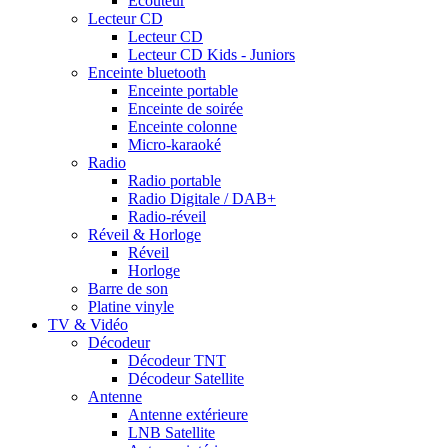
Ecouteur
Lecteur CD
Lecteur CD
Lecteur CD Kids - Juniors
Enceinte bluetooth
Enceinte portable
Enceinte de soirée
Enceinte colonne
Micro-karaoké
Radio
Radio portable
Radio Digitale / DAB+
Radio-réveil
Réveil & Horloge
Réveil
Horloge
Barre de son
Platine vinyle
TV & Vidéo
Décodeur
Décodeur TNT
Décodeur Satellite
Antenne
Antenne extérieure
LNB Satellite