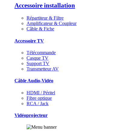
Accessoire installation
Répartiteur & Filtre
Amplificateur & Coupleur
Câble & Fiche
Accessoire TV
Télécommande
Casque TV
Support TV
Transmetteur AV
Câble Audio-Vidéo
HDMI / Péritel
Fibre optique
RCA / Jack
Vidéoprojecteur