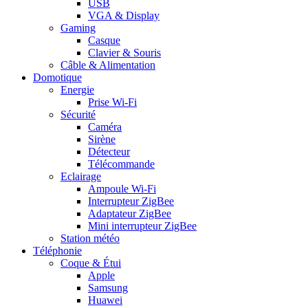
USB
VGA & Display
Gaming
Casque
Clavier & Souris
Câble & Alimentation
Domotique
Energie
Prise Wi-Fi
Sécurité
Caméra
Sirène
Détecteur
Télécommande
Eclairage
Ampoule Wi-Fi
Interrupteur ZigBee
Adaptateur ZigBee
Mini interrupteur ZigBee
Station météo
Téléphonie
Coque & Étui
Apple
Samsung
Huawei