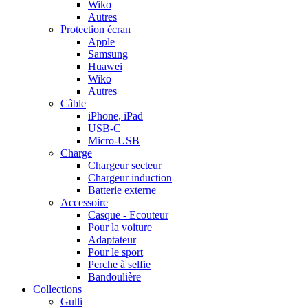
Wiko
Autres
Protection écran
Apple
Samsung
Huawei
Wiko
Autres
Câble
iPhone, iPad
USB-C
Micro-USB
Charge
Chargeur secteur
Chargeur induction
Batterie externe
Accessoire
Casque - Ecouteur
Pour la voiture
Adaptateur
Pour le sport
Perche à selfie
Bandoulière
Collections
Gulli