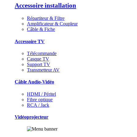
Accessoire installation
Répartiteur & Filtre
Amplificateur & Coupleur
Câble & Fiche
Accessoire TV
Télécommande
Casque TV
Support TV
Transmetteur AV
Câble Audio-Vidéo
HDMI / Péritel
Fibre optique
RCA / Jack
Vidéoprojecteur