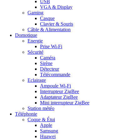
USB
VGA & Display
Gaming
Casque
Clavier & Souris
Câble & Alimentation
Domotique
Energie
Prise Wi-Fi
Sécurité
Caméra
Sirène
Détecteur
Télécommande
Eclairage
Ampoule Wi-Fi
Interrupteur ZigBee
Adaptateur ZigBee
Mini interrupteur ZigBee
Station météo
Téléphonie
Coque & Étui
Apple
Samsung
Huawei