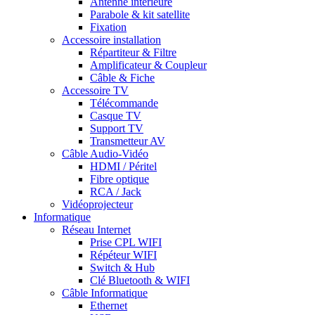
Antenne intérieure
Parabole & kit satellite
Fixation
Accessoire installation
Répartiteur & Filtre
Amplificateur & Coupleur
Câble & Fiche
Accessoire TV
Télécommande
Casque TV
Support TV
Transmetteur AV
Câble Audio-Vidéo
HDMI / Péritel
Fibre optique
RCA / Jack
Vidéoprojecteur
Informatique
Réseau Internet
Prise CPL WIFI
Répéteur WIFI
Switch & Hub
Clé Bluetooth & WIFI
Câble Informatique
Ethernet