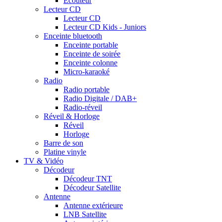
Ecouteur
Lecteur CD
Lecteur CD
Lecteur CD Kids - Juniors
Enceinte bluetooth
Enceinte portable
Enceinte de soirée
Enceinte colonne
Micro-karaoké
Radio
Radio portable
Radio Digitale / DAB+
Radio-réveil
Réveil & Horloge
Réveil
Horloge
Barre de son
Platine vinyle
TV & Vidéo
Décodeur
Décodeur TNT
Décodeur Satellite
Antenne
Antenne extérieure
LNB Satellite