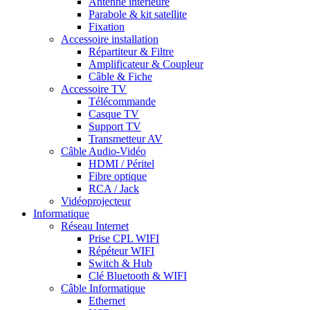
Antenne intérieure
Parabole & kit satellite
Fixation
Accessoire installation
Répartiteur & Filtre
Amplificateur & Coupleur
Câble & Fiche
Accessoire TV
Télécommande
Casque TV
Support TV
Transmetteur AV
Câble Audio-Vidéo
HDMI / Péritel
Fibre optique
RCA / Jack
Vidéoprojecteur
Informatique
Réseau Internet
Prise CPL WIFI
Répéteur WIFI
Switch & Hub
Clé Bluetooth & WIFI
Câble Informatique
Ethernet