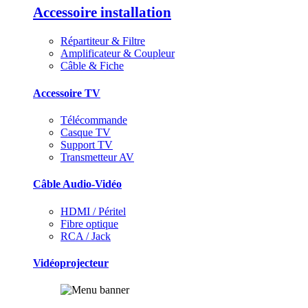
Accessoire installation
Répartiteur & Filtre
Amplificateur & Coupleur
Câble & Fiche
Accessoire TV
Télécommande
Casque TV
Support TV
Transmetteur AV
Câble Audio-Vidéo
HDMI / Péritel
Fibre optique
RCA / Jack
Vidéoprojecteur