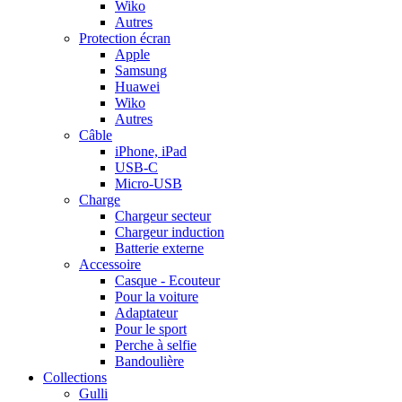
Wiko
Autres
Protection écran
Apple
Samsung
Huawei
Wiko
Autres
Câble
iPhone, iPad
USB-C
Micro-USB
Charge
Chargeur secteur
Chargeur induction
Batterie externe
Accessoire
Casque - Ecouteur
Pour la voiture
Adaptateur
Pour le sport
Perche à selfie
Bandoulière
Collections
Gulli