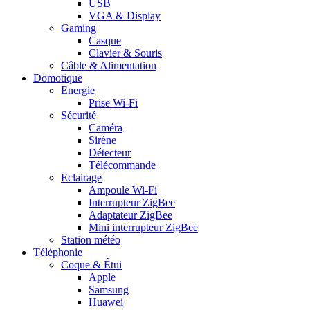
USB
VGA & Display
Gaming
Casque
Clavier & Souris
Câble & Alimentation
Domotique
Energie
Prise Wi-Fi
Sécurité
Caméra
Sirène
Détecteur
Télécommande
Eclairage
Ampoule Wi-Fi
Interrupteur ZigBee
Adaptateur ZigBee
Mini interrupteur ZigBee
Station météo
Téléphonie
Coque & Étui
Apple
Samsung
Huawei