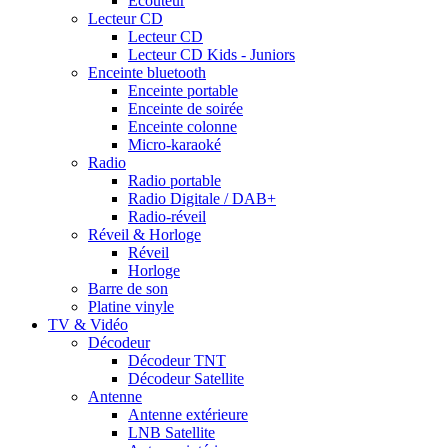
Ecouteur
Lecteur CD
Lecteur CD
Lecteur CD Kids - Juniors
Enceinte bluetooth
Enceinte portable
Enceinte de soirée
Enceinte colonne
Micro-karaoké
Radio
Radio portable
Radio Digitale / DAB+
Radio-réveil
Réveil & Horloge
Réveil
Horloge
Barre de son
Platine vinyle
TV & Vidéo
Décodeur
Décodeur TNT
Décodeur Satellite
Antenne
Antenne extérieure
LNB Satellite