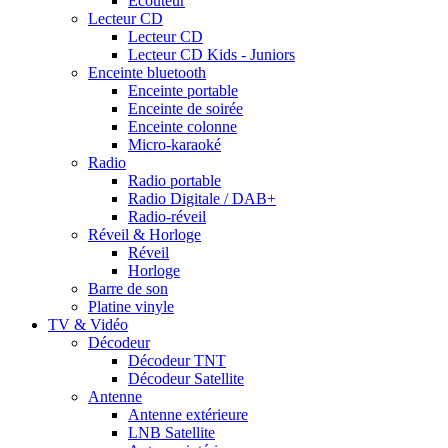
Ecouteur
Lecteur CD
Lecteur CD
Lecteur CD Kids - Juniors
Enceinte bluetooth
Enceinte portable
Enceinte de soirée
Enceinte colonne
Micro-karaoké
Radio
Radio portable
Radio Digitale / DAB+
Radio-réveil
Réveil & Horloge
Réveil
Horloge
Barre de son
Platine vinyle
TV & Vidéo
Décodeur
Décodeur TNT
Décodeur Satellite
Antenne
Antenne extérieure
LNB Satellite