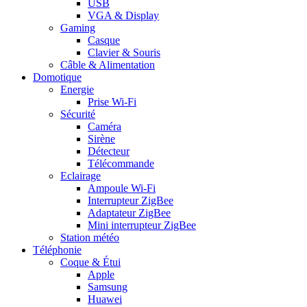
USB
VGA & Display
Gaming
Casque
Clavier & Souris
Câble & Alimentation
Domotique
Energie
Prise Wi-Fi
Sécurité
Caméra
Sirène
Détecteur
Télécommande
Eclairage
Ampoule Wi-Fi
Interrupteur ZigBee
Adaptateur ZigBee
Mini interrupteur ZigBee
Station météo
Téléphonie
Coque & Étui
Apple
Samsung
Huawei