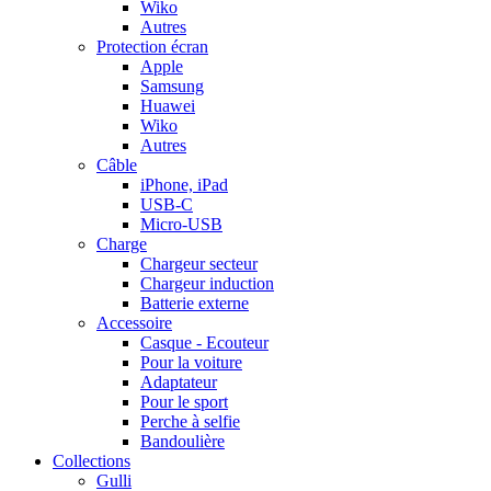
Wiko
Autres
Protection écran
Apple
Samsung
Huawei
Wiko
Autres
Câble
iPhone, iPad
USB-C
Micro-USB
Charge
Chargeur secteur
Chargeur induction
Batterie externe
Accessoire
Casque - Ecouteur
Pour la voiture
Adaptateur
Pour le sport
Perche à selfie
Bandoulière
Collections
Gulli