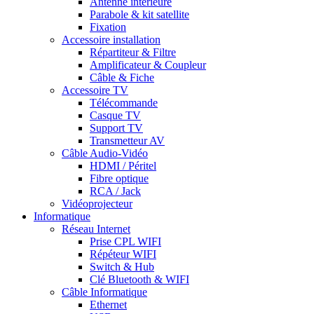
Antenne intérieure
Parabole & kit satellite
Fixation
Accessoire installation
Répartiteur & Filtre
Amplificateur & Coupleur
Câble & Fiche
Accessoire TV
Télécommande
Casque TV
Support TV
Transmetteur AV
Câble Audio-Vidéo
HDMI / Péritel
Fibre optique
RCA / Jack
Vidéoprojecteur
Informatique
Réseau Internet
Prise CPL WIFI
Répéteur WIFI
Switch & Hub
Clé Bluetooth & WIFI
Câble Informatique
Ethernet