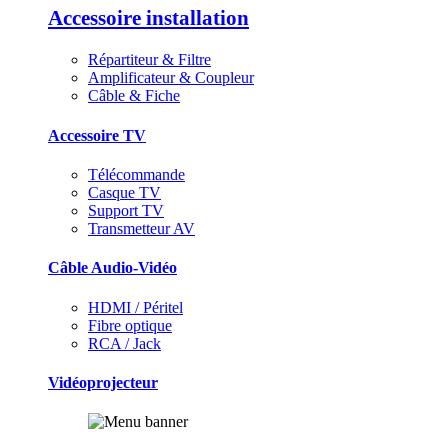
Accessoire installation
Répartiteur & Filtre
Amplificateur & Coupleur
Câble & Fiche
Accessoire TV
Télécommande
Casque TV
Support TV
Transmetteur AV
Câble Audio-Vidéo
HDMI / Péritel
Fibre optique
RCA / Jack
Vidéoprojecteur