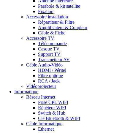
Antenne intérieure
Parabole & kit satellite
Fixation
Accessoire installation
Répartiteur & Filtre
Amplificateur & Coupleur
Câble & Fiche
Accessoire TV
Télécommande
Casque TV
Support TV
Transmetteur AV
Câble Audio-Vidéo
HDMI / Péritel
Fibre optique
RCA / Jack
Vidéoprojecteur
Informatique
Réseau Internet
Prise CPL WIFI
Répéteur WIFI
Switch & Hub
Clé Bluetooth & WIFI
Câble Informatique
Ethernet