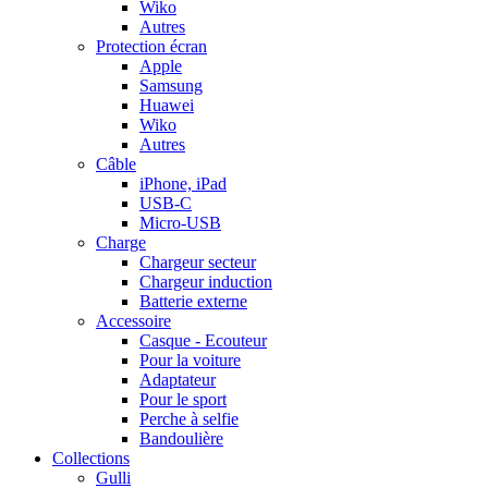
Wiko
Autres
Protection écran
Apple
Samsung
Huawei
Wiko
Autres
Câble
iPhone, iPad
USB-C
Micro-USB
Charge
Chargeur secteur
Chargeur induction
Batterie externe
Accessoire
Casque - Ecouteur
Pour la voiture
Adaptateur
Pour le sport
Perche à selfie
Bandoulière
Collections
Gulli