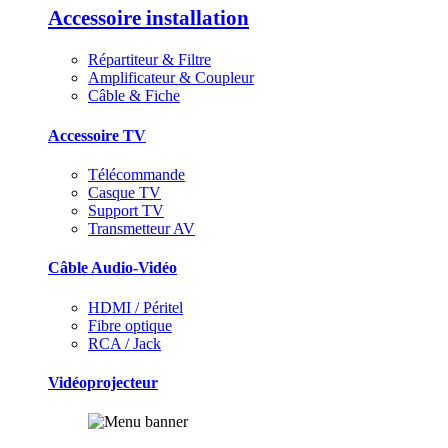
Accessoire installation
Répartiteur & Filtre
Amplificateur & Coupleur
Câble & Fiche
Accessoire TV
Télécommande
Casque TV
Support TV
Transmetteur AV
Câble Audio-Vidéo
HDMI / Péritel
Fibre optique
RCA / Jack
Vidéoprojecteur