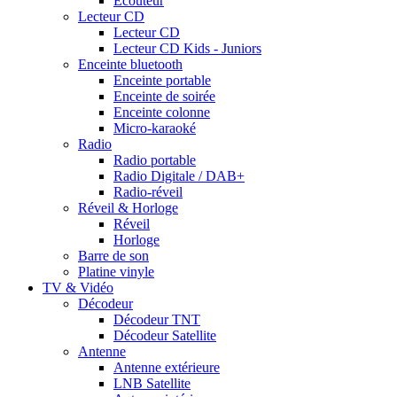
Ecouteur
Lecteur CD
Lecteur CD
Lecteur CD Kids - Juniors
Enceinte bluetooth
Enceinte portable
Enceinte de soirée
Enceinte colonne
Micro-karaoké
Radio
Radio portable
Radio Digitale / DAB+
Radio-réveil
Réveil & Horloge
Réveil
Horloge
Barre de son
Platine vinyle
TV & Vidéo
Décodeur
Décodeur TNT
Décodeur Satellite
Antenne
Antenne extérieure
LNB Satellite