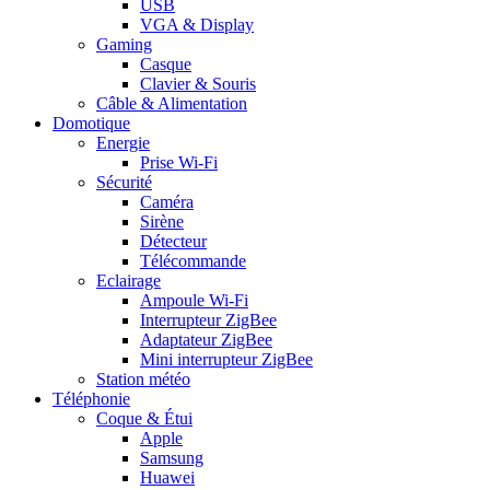
USB
VGA & Display
Gaming
Casque
Clavier & Souris
Câble & Alimentation
Domotique
Energie
Prise Wi-Fi
Sécurité
Caméra
Sirène
Détecteur
Télécommande
Eclairage
Ampoule Wi-Fi
Interrupteur ZigBee
Adaptateur ZigBee
Mini interrupteur ZigBee
Station météo
Téléphonie
Coque & Étui
Apple
Samsung
Huawei