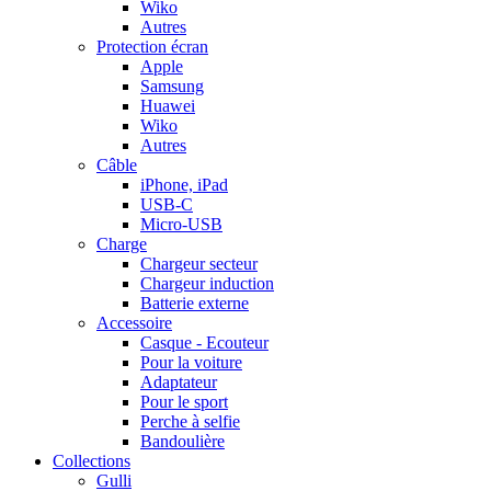
Wiko
Autres
Protection écran
Apple
Samsung
Huawei
Wiko
Autres
Câble
iPhone, iPad
USB-C
Micro-USB
Charge
Chargeur secteur
Chargeur induction
Batterie externe
Accessoire
Casque - Ecouteur
Pour la voiture
Adaptateur
Pour le sport
Perche à selfie
Bandoulière
Collections
Gulli