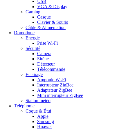
USB
VGA & Display
Gaming
Casque
Clavier & Souris
Câble & Alimentation
Domotique
Energie
Prise Wi-Fi
Sécurité
Caméra
Sirène
Détecteur
Télécommande
Eclairage
Ampoule Wi-Fi
Interrupteur ZigBee
Adaptateur ZigBee
Mini interrupteur ZigBee
Station météo
Téléphonie
Coque & Étui
Apple
Samsung
Huawei