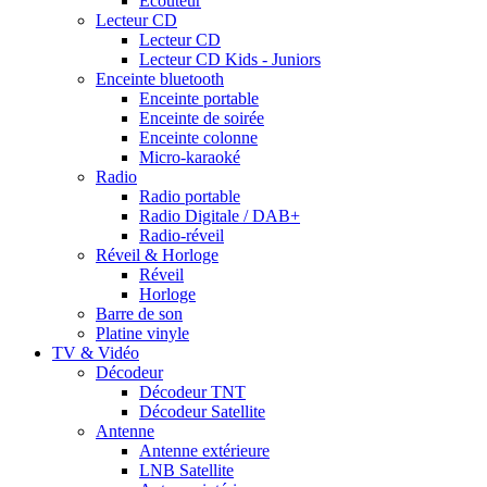
Ecouteur
Lecteur CD
Lecteur CD
Lecteur CD Kids - Juniors
Enceinte bluetooth
Enceinte portable
Enceinte de soirée
Enceinte colonne
Micro-karaoké
Radio
Radio portable
Radio Digitale / DAB+
Radio-réveil
Réveil & Horloge
Réveil
Horloge
Barre de son
Platine vinyle
TV & Vidéo
Décodeur
Décodeur TNT
Décodeur Satellite
Antenne
Antenne extérieure
LNB Satellite