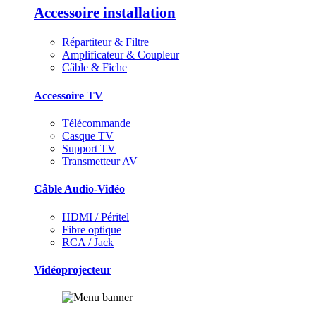
Accessoire installation
Répartiteur & Filtre
Amplificateur & Coupleur
Câble & Fiche
Accessoire TV
Télécommande
Casque TV
Support TV
Transmetteur AV
Câble Audio-Vidéo
HDMI / Péritel
Fibre optique
RCA / Jack
Vidéoprojecteur