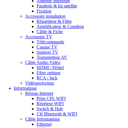
Antenne intérieure
Parabole & kit satellite
Fixation
Accessoire installation
Répartiteur & Filtre
Amplificateur & Coupleur
Câble & Fiche
Accessoire TV
Télécommande
Casque TV
Support TV
Transmetteur AV
Câble Audio-Vidéo
HDMI / Péritel
Fibre optique
RCA / Jack
Vidéoprojecteur
Informatique
Réseau Internet
Prise CPL WIFI
Répéteur WIFI
Switch & Hub
Clé Bluetooth & WIFI
Câble Informatique
Ethernet