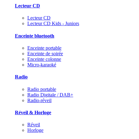
Lecteur CD
Lecteur CD
Lecteur CD Kids - Juniors
Enceinte bluetooth
Enceinte portable
Enceinte de soirée
Enceinte colonne
Micro-karaoké
Radio
Radio portable
Radio Digitale / DAB+
Radio-réveil
Réveil & Horloge
Réveil
Horloge