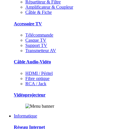
Répartiteur & Filtre
Amplificateur & Coupleur
Câble & Fiche
Accessoire TV
Télécommande
Casque TV
Support TV
Transmetteur AV
Câble Audio-Vidéo
HDMI / Péritel
Fibre optique
RCA / Jack
Vidéoprojecteur
Informatique
Réseau Internet