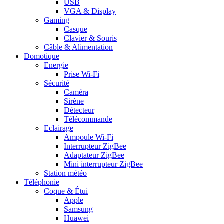
USB
VGA & Display
Gaming
Casque
Clavier & Souris
Câble & Alimentation
Domotique
Energie
Prise Wi-Fi
Sécurité
Caméra
Sirène
Détecteur
Télécommande
Eclairage
Ampoule Wi-Fi
Interrupteur ZigBee
Adaptateur ZigBee
Mini interrupteur ZigBee
Station météo
Téléphonie
Coque & Étui
Apple
Samsung
Huawei