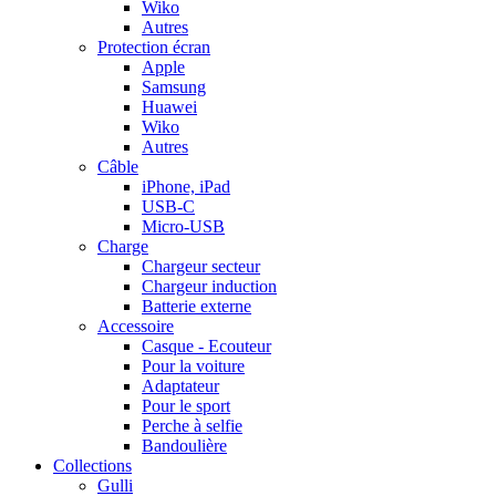
Wiko
Autres
Protection écran
Apple
Samsung
Huawei
Wiko
Autres
Câble
iPhone, iPad
USB-C
Micro-USB
Charge
Chargeur secteur
Chargeur induction
Batterie externe
Accessoire
Casque - Ecouteur
Pour la voiture
Adaptateur
Pour le sport
Perche à selfie
Bandoulière
Collections
Gulli