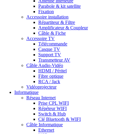
Antenne intérieure
Parabole & kit satellite
Fixation
Accessoire installation
Répartiteur & Filtre
Amplificateur & Coupleur
Câble & Fiche
Accessoire TV
Télécommande
Casque TV
Support TV
Transmetteur AV
Câble Audio-Vidéo
HDMI / Péritel
Fibre optique
RCA / Jack
Vidéoprojecteur
Informatique
Réseau Internet
Prise CPL WIFI
Répéteur WIFI
Switch & Hub
Clé Bluetooth & WIFI
Câble Informatique
Ethernet