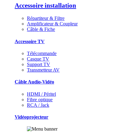
Accessoire installation
Répartiteur & Filtre
Amplificateur & Coupleur
Câble & Fiche
Accessoire TV
Télécommande
Casque TV
Support TV
Transmetteur AV
Câble Audio-Vidéo
HDMI / Péritel
Fibre optique
RCA / Jack
Vidéoprojecteur