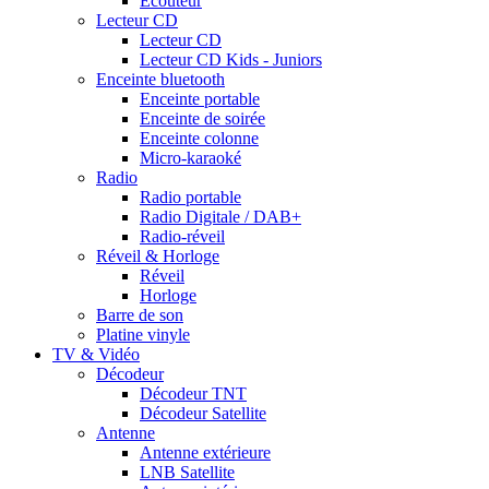
Ecouteur
Lecteur CD
Lecteur CD
Lecteur CD Kids - Juniors
Enceinte bluetooth
Enceinte portable
Enceinte de soirée
Enceinte colonne
Micro-karaoké
Radio
Radio portable
Radio Digitale / DAB+
Radio-réveil
Réveil & Horloge
Réveil
Horloge
Barre de son
Platine vinyle
TV & Vidéo
Décodeur
Décodeur TNT
Décodeur Satellite
Antenne
Antenne extérieure
LNB Satellite